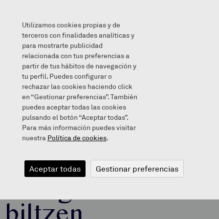
Utilizamos cookies propias y de
terceros con finalidades analíticas y
para mostrarte publicidad
relacionada con tus preferencias a
Berriak
/
Sahararako elikagaiak biltzen
partir de tus hábitos de navegación y
tu perfil. Puedes configurar o
rechazar las cookies haciendo click
en “Gestionar preferencias”. También
puedes aceptar todas las cookies
January 31, 2025
pulsando el botón “Aceptar todas”.
Para más información puedes visitar
nuestra
Política de cookies
.
Sahararako
Aceptar todas
Gestionar preferencias
elikagaiak
biltzen