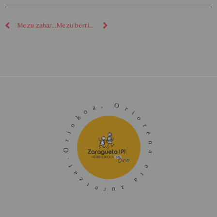
Mezu zaharragoak
Mezu berriagoak