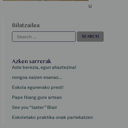
U
Bilatzailea
Azken sarrerak
Aste berezia, egun ahaztezina!
nongoa naizen esanaz…
Eskola egunerako prest!
Pape Niang gure artean
See you “laxter” Blair
Eskoletako praktika onak partekatzen