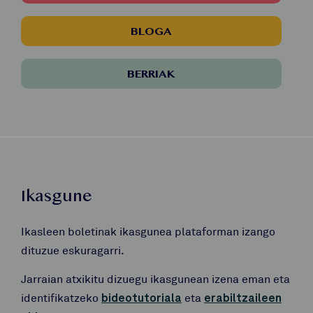
BLOGA
BERRIAK
Ikasgune
Ikasleen boletinak ikasgunea plataforman izango
dituzue eskuragarri.
Jarraian atxikitu dizuegu ikasgunean izena eman eta
identifikatzeko
bideotutoriala
eta
erabiltzaileen