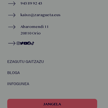
943 89 92 43
kaixo@zaragueta.eus
Abaromendi 11
20810 Orio
EZAGUTU GAITZAZU
BLOGA
INFOGUNEA
JANGELA