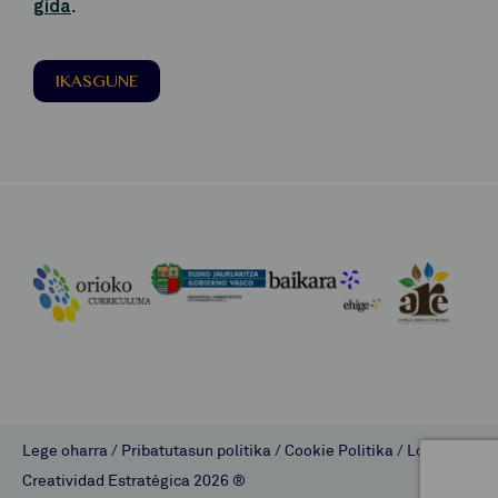
gida
.
IKASGUNE
Lege oharra
/
Pribatutasun politika
/
Cookie Politika
/
Lombok
Creatividad Estratégica
2026 ®