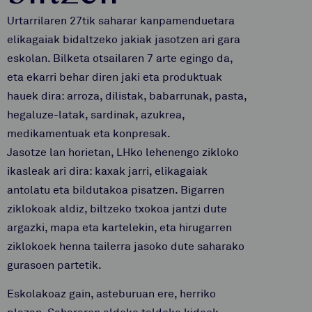
Urtarrilaren 27tik saharar kanpamenduetara
elikagaiak bidaltzeko jakiak jasotzen ari gara
eskolan. Bilketa otsailaren 7 arte egingo da,
eta ekarri behar diren jaki eta produktuak
hauek dira: arroza, dilistak, babarrunak, pasta,
hegaluze-latak, sardinak, azukrea,
medikamentuak eta konpresak.
Jasotze lan horietan, LHko lehenengo zikloko
ikasleak ari dira: kaxak jarri, elikagaiak
antolatu eta bildutakoa pisatzen. Bigarren
ziklokoak aldiz, biltzeko txokoa jantzi dute
argazki, mapa eta kartelekin, eta hirugarren
ziklokoek henna tailerra jasoko dute saharako
gurasoen partetik.
Eskolakoaz gain, asteburuan ere, herriko