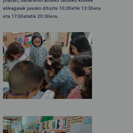
plazan, Sahararen aldeko taldeko kideek
elikagaiak jasoko dituzte 10:30etik 13:30era
eta 17:00etatik 20:30era.