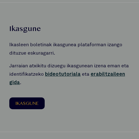
Ikasgune
Ikasleen boletinak ikasgunea plataforman izango
dituzue eskuragarri.
Jarraian atxikitu dizuegu ikasgunean izena eman eta
identifikatzeko
bideotutoriala
eta
erabiltzaileen
gida
.
IKASGUNE