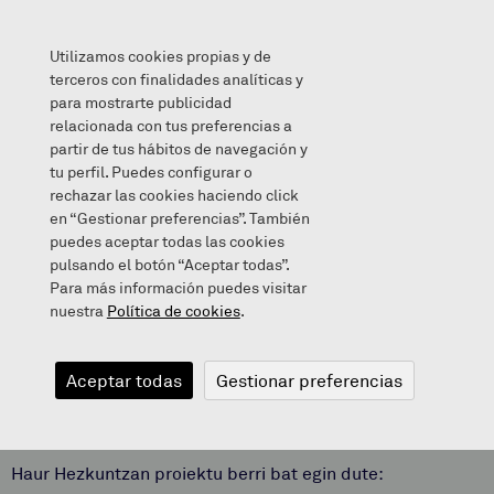
Utilizamos cookies propias y de
terceros con finalidades analíticas y
para mostrarte publicidad
relacionada con tus preferencias a
Berriak
/
Proiektu berri bat HHn
partir de tus hábitos de navegación y
tu perfil. Puedes configurar o
rechazar las cookies haciendo click
en “Gestionar preferencias”. También
puedes aceptar todas las cookies
December 18, 2024
pulsando el botón “Aceptar todas”.
Para más información puedes visitar
nuestra
Política de cookies
.
Proiektu berri
Aceptar todas
Gestionar preferencias
bat HHn
Haur Hezkuntzan proiektu berri bat egin dute: