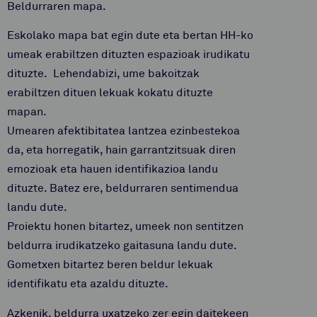
Beldurraren mapa.
Eskolako mapa bat egin dute eta bertan HH-ko
umeak erabiltzen dituzten espazioak irudikatu
dituzte. Lehendabizi, ume bakoitzak
erabiltzen dituen lekuak kokatu dituzte
mapan.
Umearen afektibitatea lantzea ezinbestekoa
da, eta horregatik, hain garrantzitsuak diren
emozioak eta hauen identifikazioa landu
dituzte. Batez ere, beldurraren sentimendua
landu dute.
Proiektu honen bitartez, umeek non sentitzen
beldurra irudikatzeko gaitasuna landu dute.
Gometxen bitartez beren beldur lekuak
identifikatu eta azaldu dituzte.
Azkenik, beldurra uxatzeko zer egin daitekeen