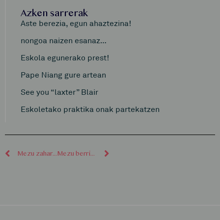
Azken sarrerak
Aste berezia, egun ahaztezina!
nongoa naizen esanaz…
Eskola egunerako prest!
Pape Niang gure artean
See you “laxter” Blair
Eskoletako praktika onak partekatzen
Mezu zaharragoak
Mezu berriagoak