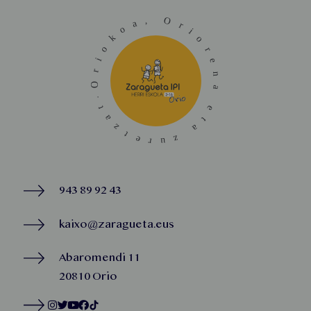
943 89 92 43
kaixo@zaragueta.eus
Abaromendi 11
20810 Orio