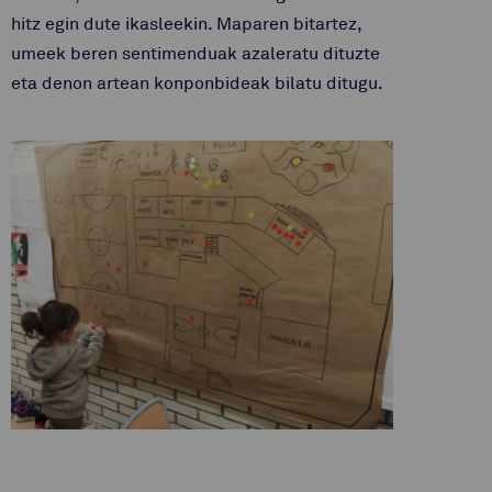
hitz egin dute ikasleekin. Maparen bitartez,
umeek beren sentimenduak azaleratu dituzte
eta denon artean konponbideak bilatu ditugu.