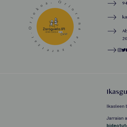
94
k
A
20
Ikasg
Ikasleen 
Jarraian 
bideotut