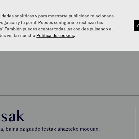
lidades analíticas y para mostrarte publicidad relacionada
vegación y tu perfil. Puedes configurar o rechazar las
EZAGUTU GAITZAZU
INFOGUNEA
BALEAREN BIDE
s”. También puedes aceptar todas las cookies pulsando el
es visitar nuestra
Política de cookies
.
asak
ara, baina ez gaude festak ahazteko moduan.