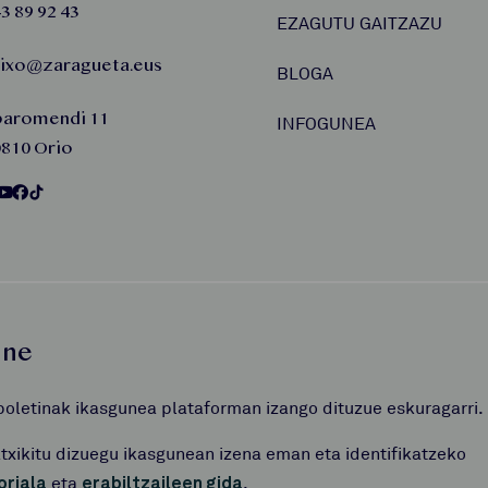
3 89 92 43
EZAGUTU GAITZAZU
aixo@zaragueta.eus
BLOGA
baromendi 11
INFOGUNEA
810 Orio
une
boletinak ikasgunea plataforman izango dituzue eskuragarri.
atxikitu dizuegu ikasgunean izena eman eta identifikatzeko
oriala
eta
erabiltzaileen gida
.