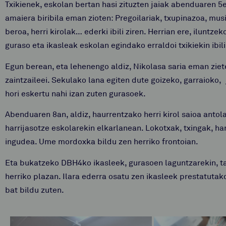
Txikienek, eskolan bertan hasi zituzten jaiak abenduaren 5
amaiera biribila eman zioten: Pregoilariak, txupinazoa, mus
beroa, herri kirolak… ederki ibili ziren. Herrian ere, iluntz
guraso eta ikasleak eskolan egindako erraldoi txikiekin ibil
Egun berean, eta lehenengo aldiz, Nikolasa saria eman zie
zaintzaileei. Sekulako lana egiten dute goizeko, garraioko,
hori eskertu nahi izan zuten gurasoek.
Abenduaren 8an, aldiz, haurrentzako herri kirol saioa anto
harrijasotze eskolarekin elkarlanean. Lokotxak, txingak, ha
ingudea. Ume mordoxka bildu zen herriko frontoian.
Eta bukatzeko DBH4ko ikasleek, gurasoen laguntzarekin, tal
herriko plazan. Ilara ederra osatu zen ikasleek prestatutako
bat bildu zuten.