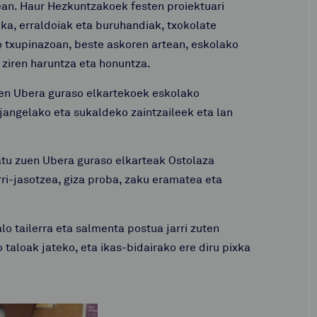
ean. Haur Hezkuntzakoek festen proiektuari
ika, erraldoiak eta buruhandiak, txokolate
eko txupinazoan, beste askoren artean, eskolako
i ziren haruntza eta honuntza.
ten Ubera guraso elkartekoek eskolako
 jangelako eta sukaldeko zaintzaileek eta lan
latu zuen Ubera guraso elkarteak Ostolaza
rri-jasotzea, giza proba, zaku eramatea eta
o tailerra eta salmenta postua jarri zuten
 taloak jateko, eta ikas-bidairako ere diru pixka