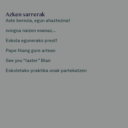
Azken sarrerak
Aste berezia, egun ahaztezina!
nongoa naizen esanaz…
Eskola egunerako prest!
Pape Niang gure artean
See you “laxter” Blair
Eskoletako praktika onak partekatzen