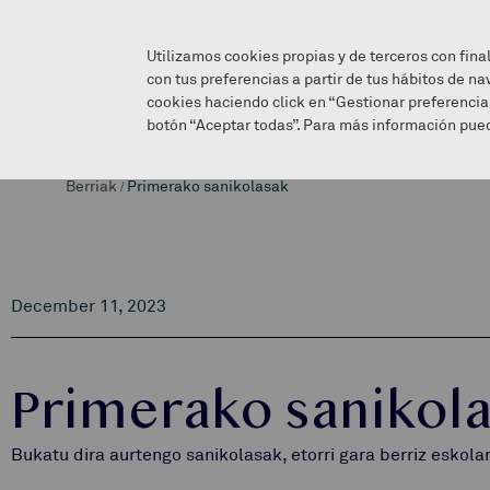
Utilizamos cookies propias y de terceros con fina
con tus preferencias a partir de tus hábitos de na
cookies haciendo click en “Gestionar preferencia
botón “Aceptar todas”. Para más información pued
Berriak
/
Primerako sanikolasak
December 11, 2023
Primerako sanikol
Bukatu dira aurtengo sanikolasak, etorri gara berriz eskol