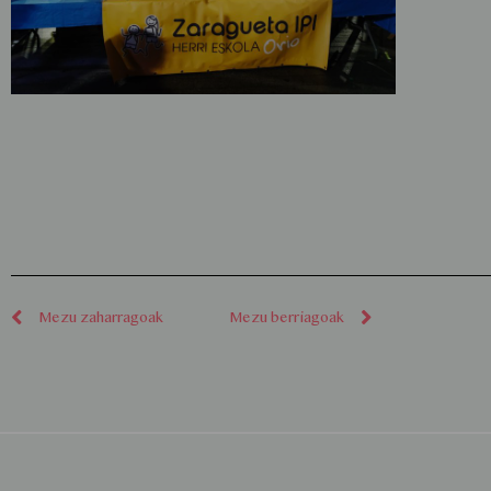
Mezu zaharragoak
Mezu berriagoak