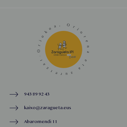
943 89 92 43
kaixo@zaragueta.eus
Abaromendi 11