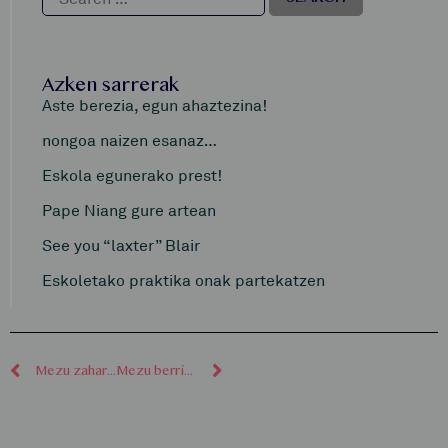
Azken sarrerak
Aste berezia, egun ahaztezina!
nongoa naizen esanaz…
Eskola egunerako prest!
Pape Niang gure artean
See you “laxter” Blair
Eskoletako praktika onak partekatzen
Mezu zaharragoak
Mezu berriagoak