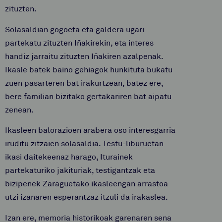
zituzten.
Solasaldian gogoeta eta galdera ugari
partekatu zituzten Iñakirekin, eta interes
handiz jarraitu zituzten Iñakiren azalpenak.
Ikasle batek baino gehiagok hunkituta bukatu
zuen pasarteren bat irakurtzean, batez ere,
bere familian bizitako gertakariren bat aipatu
zenean.
Ikasleen balorazioen arabera oso interesgarria
iruditu zitzaien solasaldia. Testu-liburuetan
ikasi daitekeenaz harago, Iturainek
partekaturiko jakituriak, testigantzak eta
bizipenek Zaraguetako ikasleengan arrastoa
utzi izanaren esperantzaz itzuli da irakaslea.
Izan ere, memoria historikoak garenaren sena