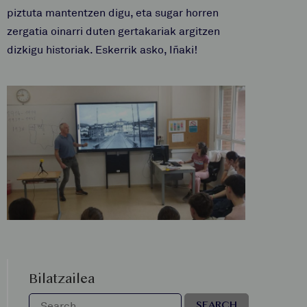
piztuta mantentzen digu, eta sugar horren
zergatia oinarri duten gertakariak argitzen
dizkigu historiak. Eskerrik asko, Iñaki!
Bilatzailea