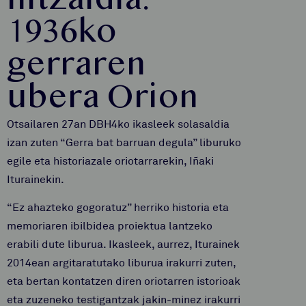
hitzaldia:
1936ko
gerraren
ubera Orion
Otsailaren 27an DBH4ko ikasleek solasaldia
izan zuten “Gerra bat barruan degula” liburuko
egile eta historiazale oriotarrarekin, Iñaki
Iturainekin.
“Ez ahazteko gogoratuz” herriko historia eta
memoriaren ibilbidea proiektua lantzeko
erabili dute liburua. Ikasleek, aurrez, Iturainek
2014ean argitaratutako liburua irakurri zuten,
eta bertan kontatzen diren oriotarren istorioak
eta zuzeneko testigantzak jakin-minez irakurri