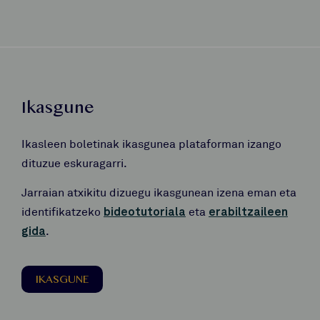
Ikasgune
Ikasleen boletinak ikasgunea plataforman izango
dituzue eskuragarri.
Jarraian atxikitu dizuegu ikasgunean izena eman eta
identifikatzeko
bideotutoriala
eta
erabiltzaileen
gida
.
IKASGUNE