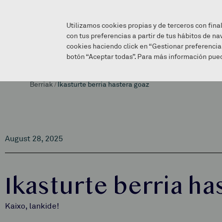
Utilizamos cookies propias y de terceros con fina
con tus preferencias a partir de tus hábitos de na
cookies haciendo click en “Gestionar preferencia
botón “Aceptar todas”. Para más información pued
Berriak
/
Ikasturte berria hastera goaz
August 28, 2025
Ikasturte berria ha
Kaixo, lankide!