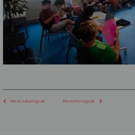
Mezu zaharragoak
Mezu berriagoak