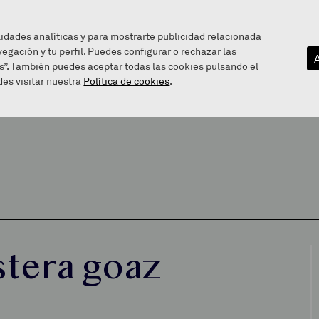
lidades analíticas y para mostrarte publicidad relacionada
vegación y tu perfil. Puedes configurar o rechazar las
EZAGUTU GAITZAZU
INFOGUNEA
BALEAREN BIDE
s”. También puedes aceptar todas las cookies pulsando el
es visitar nuestra
Política de cookies
.
stera goaz