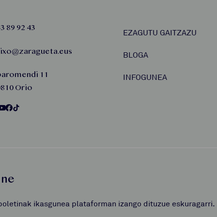
3 89 92 43
EZAGUTU GAITZAZU
aixo@zaragueta.eus
BLOGA
baromendi 11
INFOGUNEA
810 Orio
une
boletinak ikasgunea plataforman izango dituzue eskuragarri.