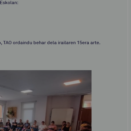
 Eskolan:
, TAO ordaindu behar dela irailaren 15era arte.