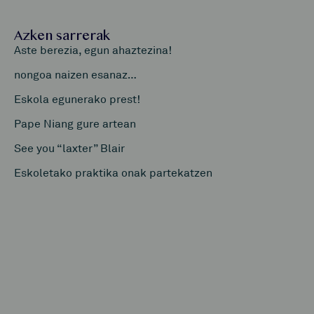
Azken sarrerak
Aste berezia, egun ahaztezina!
nongoa naizen esanaz…
Eskola egunerako prest!
Pape Niang gure artean
See you “laxter” Blair
Eskoletako praktika onak partekatzen