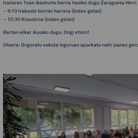
Irailaren 1ean ikasturte berria hasiko dugu Zaragueta Herri
– 9:10 Irakasle berriei harrera (bideo gelan)
– 10:30 Klaustroa (bideo gelan)
Bertan elkar ikusiko dugu. Ongi etorri!
Oharra: Gogoratu eskola inguruan aparkatu nahi izanez gero