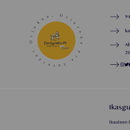
94
k
A
20
Ikasg
Ikasleen 