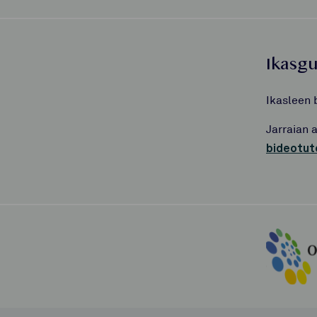
Ikasg
Ikasleen 
Jarraian 
bideotut