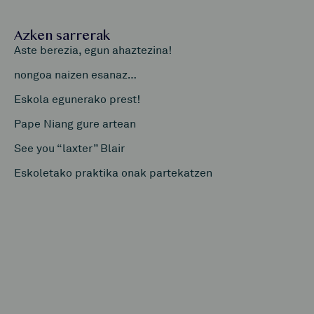
Azken sarrerak
Aste berezia, egun ahaztezina!
nongoa naizen esanaz…
Eskola egunerako prest!
Pape Niang gure artean
See you “laxter” Blair
Eskoletako praktika onak partekatzen