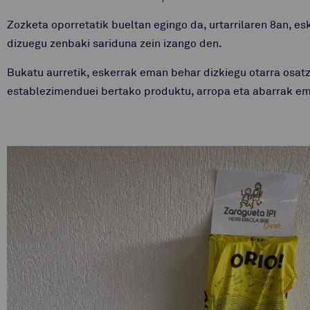
Zozketa oporretatik bueltan egingo da, urtarrilaren 8an, e
dizuegu zenbaki sariduna zein izango den.
Bukatu aurretik, eskerrak eman behar dizkiegu otarra osat
establezimenduei bertako produktu, arropa eta abarrak em