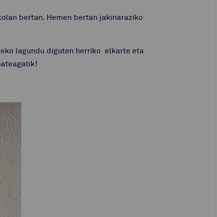
skolan bertan. Hemen bertan jakinaraziko
zeko lagundu diguten herriko elkarte eta
ateagatik!