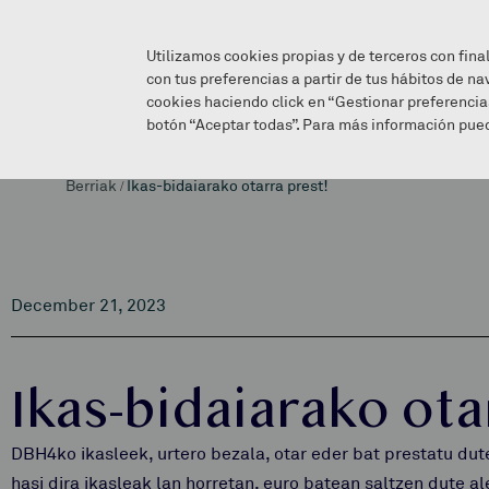
Utilizamos cookies propias y de terceros con fina
con tus preferencias a partir de tus hábitos de na
cookies haciendo click en “Gestionar preferencia
botón “Aceptar todas”. Para más información pued
Berriak
/
Ikas-bidaiarako otarra prest!
December 21, 2023
Ikas-bidaiarako ota
DBH4ko ikasleek, urtero bezala, otar eder bat prestatu dut
hasi dira ikasleak lan horretan, euro batean saltzen dute al