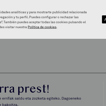
lidades analíticas y para mostrarte publicidad relacionada
vegación y tu perfil. Puedes configurar o rechazar las
EZAGUTU GAITZAZU
INFOGUNEA
BALEAREN BIDE
s”. También puedes aceptar todas las cookies pulsando el
es visitar nuestra
Política de cookies
.
rra prest!
e errifak saldu eta zozketa egiteko. Dagoeneko
e bakoitza.