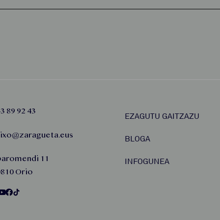
3 89 92 43
EZAGUTU GAITZAZU
aixo@zaragueta.eus
BLOGA
baromendi 11
INFOGUNEA
810 Orio