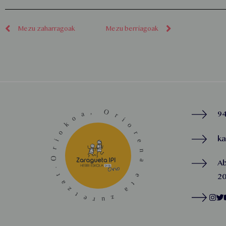
Mezu zaharragoak
Mezu berriagoak
94
k
A
20