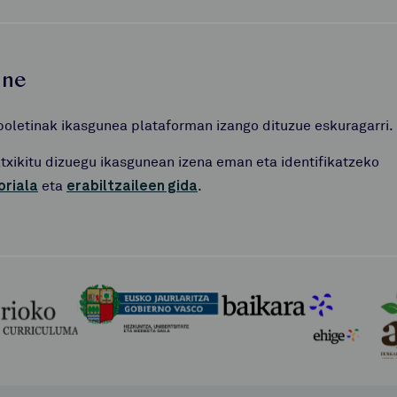
une
boletinak ikasgunea plataforman izango dituzue eskuragarri.
atxikitu dizuegu ikasgunean izena eman eta identifikatzeko
oriala
eta
erabiltzaileen gida
.