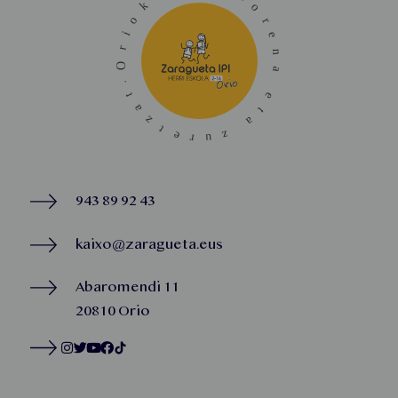
943 89 92 43
kaixo@zaragueta.eus
Abaromendi 11
20810 Orio