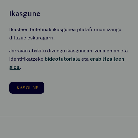
Ikasgune
Ikasleen boletinak ikasgunea plataforman izango
dituzue eskuragarri.
Jarraian atxikitu dizuegu ikasgunean izena eman eta
identifikatzeko
bideotutoriala
eta
erabiltzaileen
gida
.
IKASGUNE