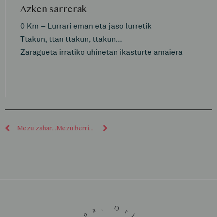
Azken sarrerak
0 Km – Lurrari eman eta jaso lurretik
Ttakun, ttan ttakun, ttakun…
Zaragueta irratiko uhinetan ikasturte amaiera
Mezu zaharragoak
Mezu berriagoak