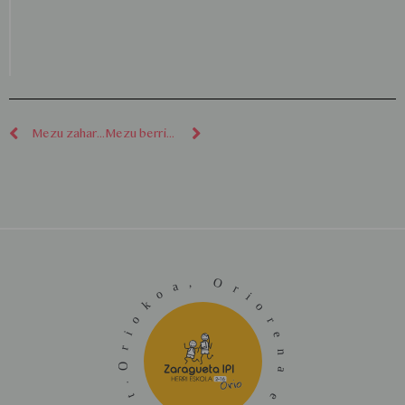
Mezu zaharragoak
Mezu berriagoak