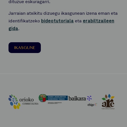
dituzue eskuragarri.
Jarraian atxikitu dizuegu ikasgunean izena eman eta
identifikatzeko
bideotutoriala
eta
erabiltzaileen
gida
.
IKASGUNE