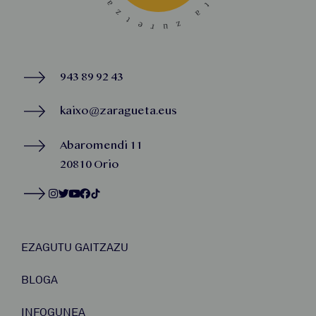
943 89 92 43
kaixo@zaragueta.eus
Abaromendi 11
20810 Orio
EZAGUTU GAITZAZU
BLOGA
INFOGUNEA