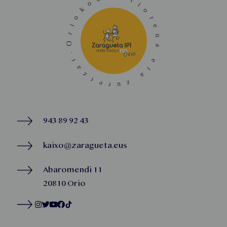
943 89 92 43
kaixo@zaragueta.eus
Abaromendi 11
20810 Orio