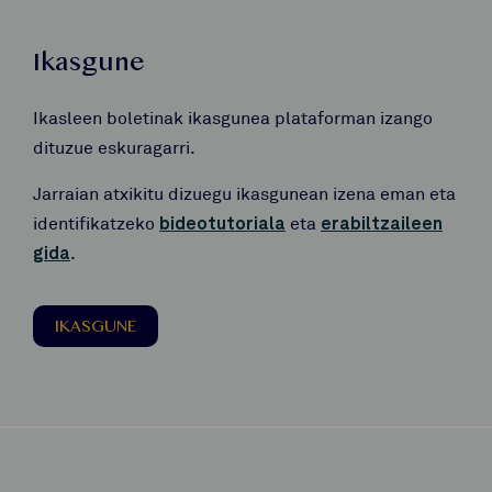
Ikasgune
Ikasleen boletinak ikasgunea plataforman izango
dituzue eskuragarri.
Jarraian atxikitu dizuegu ikasgunean izena eman eta
identifikatzeko
bideotutoriala
eta
erabiltzaileen
gida
.
IKASGUNE