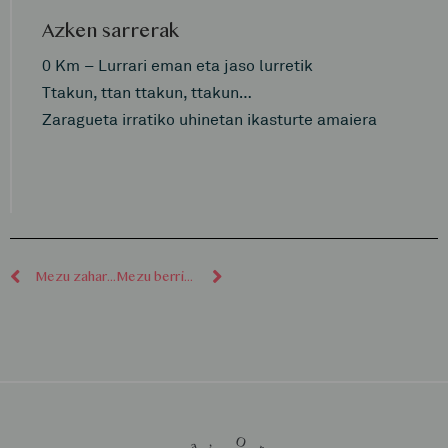
Azken sarrerak
0 Km – Lurrari eman eta jaso lurretik
Ttakun, ttan ttakun, ttakun…
Zaragueta irratiko uhinetan ikasturte amaiera
Mezu zaharragoak
Mezu berriagoak