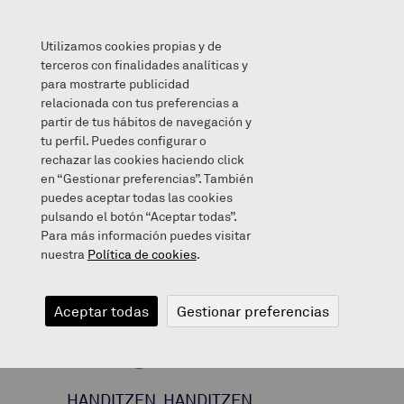
Utilizamos cookies propias y de
terceros con finalidades analíticas y
para mostrarte publicidad
relacionada con tus preferencias a
ZORIONAK ICIA! 😊
partir de tus hábitos de navegación y
tu perfil. Puedes configurar o
rechazar las cookies haciendo click
en “Gestionar preferencias”. También
puedes aceptar todas las cookies
2020/05/26
pulsando el botón “Aceptar todas”.
Para más información puedes visitar
nuestra
Política de cookies
.
ZORIONAK
Aceptar todas
Gestionar preferencias
ICIA! 😊
HANDITZEN, HANDITZEN…