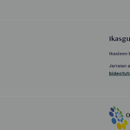
Ikasg
Ikasleen 
Jarraian 
bideotut