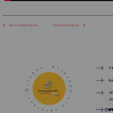
Mezu zaharragoak
Mezu berriagoak
94
k
A
20