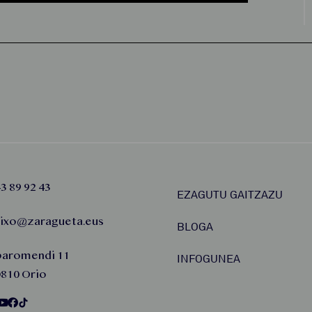
3 89 92 43
EZAGUTU GAITZAZU
aixo@zaragueta.eus
BLOGA
baromendi 11
INFOGUNEA
810 Orio