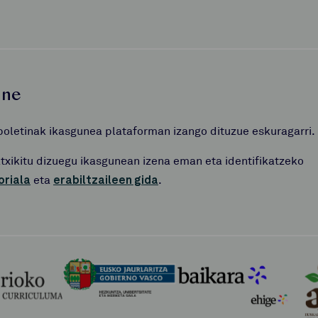
une
boletinak ikasgunea plataforman izango dituzue eskuragarri.
atxikitu dizuegu ikasgunean izena eman eta identifikatzeko
oriala
eta
erabiltzaileen gida
.