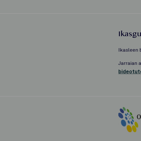
Ikasg
Ikasleen 
Jarraian 
bideotut