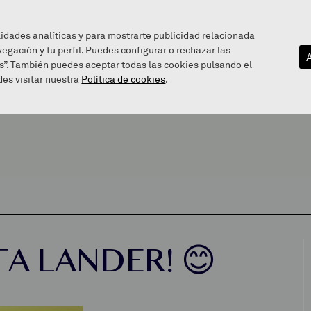
lidades analíticas y para mostrarte publicidad relacionada
vegación y tu perfil. Puedes configurar o rechazar las
EZAGUTU GAITZAZU
INFOGUNEA
BALEAREN BIDE
s”. También puedes aceptar todas las cookies pulsando el
es visitar nuestra
Política de cookies
.
A LANDER! 😊