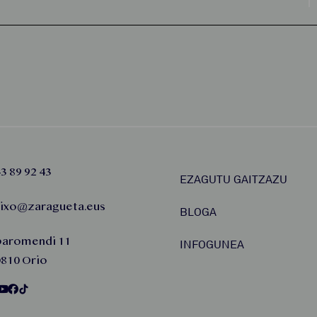
3 89 92 43
EZAGUTU GAITZAZU
aixo@zaragueta.eus
BLOGA
baromendi 11
INFOGUNEA
810 Orio