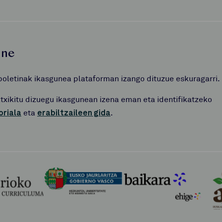
une
boletinak ikasgunea plataforman izango dituzue eskuragarri.
atxikitu dizuegu ikasgunean izena eman eta identifikatzeko
oriala
eta
erabiltzaileen gida
.