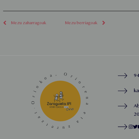
Mezu zaharragoak
Mezu berriagoak
94
k
A
20