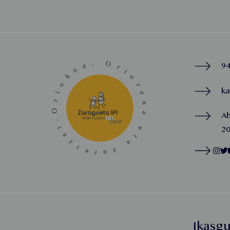
94
k
A
20
Ikasg