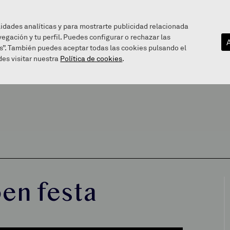
lidades analíticas y para mostrarte publicidad relacionada
vegación y tu perfil. Puedes configurar o rechazar las
EZAGUTU GAITZAZU
INFOGUNEA
BALEAREN BIDE
s”. También puedes aceptar todas las cookies pulsando el
es visitar nuestra
Política de cookies
.
en festa