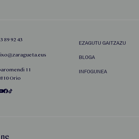
3 89 92 43
EZAGUTU GAITZAZU
aixo@zaragueta.eus
BLOGA
baromendi 11
INFOGUNEA
810 Orio
une