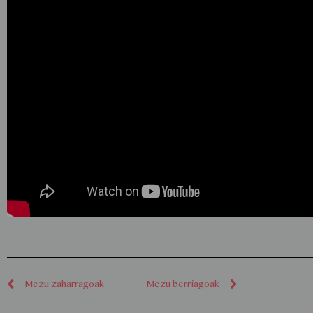
Mezu zaharragoak
Mezu berriagoak