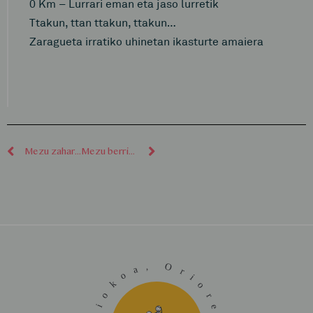
0 Km – Lurrari eman eta jaso lurretik
Ttakun, ttan ttakun, ttakun…
Zaragueta irratiko uhinetan ikasturte amaiera
Mezu zaharragoak
Mezu berriagoak