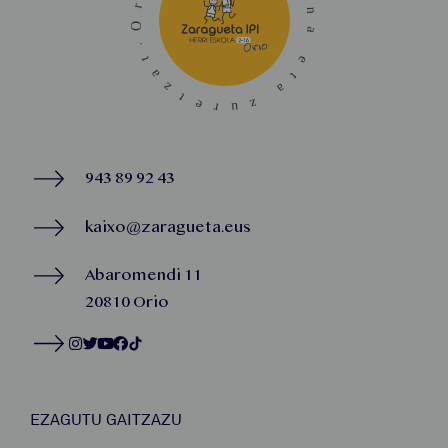
943 89 92 43
kaixo@zaragueta.eus
Abaromendi 11
20810 Orio
EZAGUTU GAITZAZU