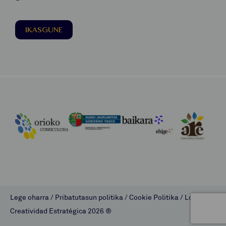
IKASGUNE
Lege oharra
/
Pribatutasun politika
/
Cookie Politika
/
Lombok
Creatividad Estratégica
2026 ®