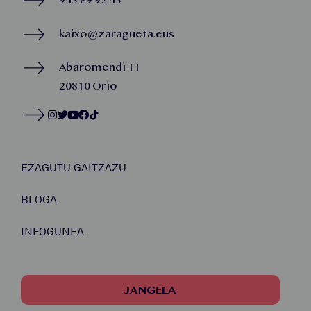
943 89 92 43
kaixo@zaragueta.eus
Abaromendi 11
20810 Orio
EZAGUTU GAITZAZU
BLOGA
INFOGUNEA
JANGELA