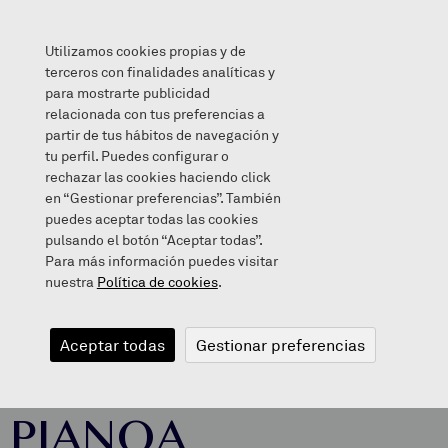
Utilizamos cookies propias y de
terceros con finalidades analíticas y
para mostrarte publicidad
relacionada con tus preferencias a
XABIER LIZASO ETA BERE PIANOA
partir de tus hábitos de navegación y
tu perfil. Puedes configurar o
rechazar las cookies haciendo click
en “Gestionar preferencias”. También
puedes aceptar todas las cookies
2017/03/29
pulsando el botón “Aceptar todas”.
Para más información puedes visitar
nuestra
Política de cookies
.
XABIER LIZASO
Aceptar todas
Gestionar preferencias
ETA BERE
PIANOA