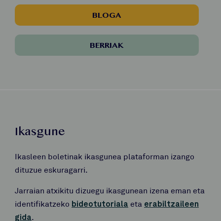
BLOGA
BERRIAK
Ikasgune
Ikasleen boletinak ikasgunea plataforman izango
dituzue eskuragarri.
Jarraian atxikitu dizuegu ikasgunean izena eman eta
identifikatzeko
bideotutoriala
eta
erabiltzaileen
gida
.