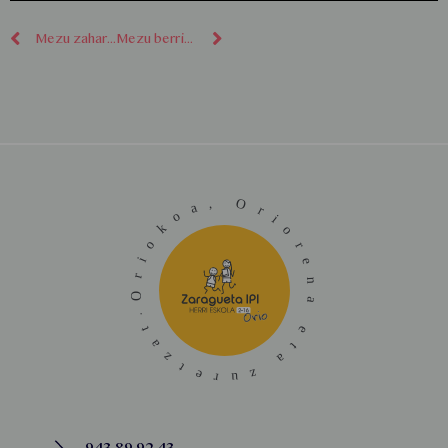
Mezu zaharragoak
Mezu berriagoak