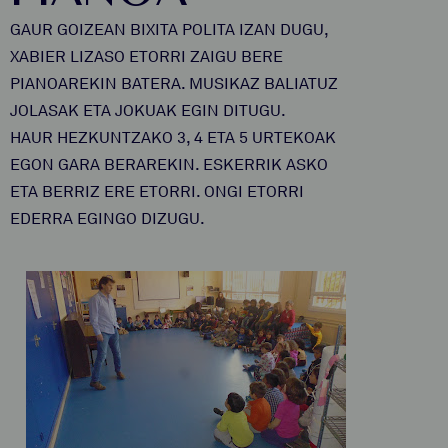
GAUR GOIZEAN BIXITA POLITA IZAN DUGU,
XABIER LIZASO ETORRI ZAIGU BERE
PIANOAREKIN BATERA. MUSIKAZ BALIATUZ
JOLASAK ETA JOKUAK EGIN DITUGU.
HAUR HEZKUNTZAKO 3, 4 ETA 5 URTEKOAK
EGON GARA BERAREKIN. ESKERRIK ASKO
ETA BERRIZ ERE ETORRI. ONGI ETORRI
EDERRA EGINGO DIZUGU.