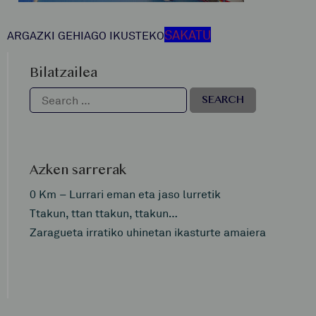
SAKATU
ARGAZKI GEHIAGO IKUSTEKO
Bilatzailea
Azken sarrerak
0 Km – Lurrari eman eta jaso lurretik
Ttakun, ttan ttakun, ttakun…
Zaragueta irratiko uhinetan ikasturte amaiera