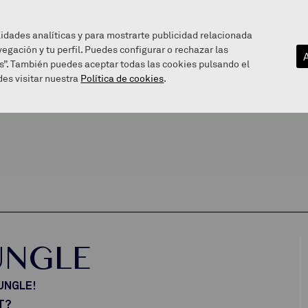
lidades analíticas y para mostrarte publicidad relacionada
vegación y tu perfil. Puedes configurar o rechazar las
EZAGUTU GAITZAZU
INFOGUNEA
BALEAREN BIDE
s”. También puedes aceptar todas las cookies pulsando el
es visitar nuestra
Política de cookies
.
UNGLE
JUNGLE!
T?