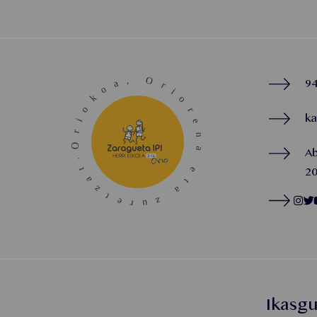
94
k
A
20
Ikasg