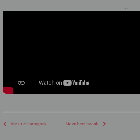
…
Mezu zaharragoak
Mezu berriagoak