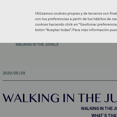
Utilizamos cookies propias y de terceros con fina
con tus preferencias a partir de tus hábitos de na
cookies haciendo click en “Gestionar preferencia
botón “Aceptar todas”. Para más información pued
WALKING IN THE JUNGLE
2020/05/29
WALKING IN THE J
WALKING IN THE 
WHAT´S THA