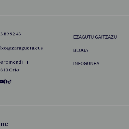
3 89 92 43
EZAGUTU GAITZAZU
aixo@zaragueta.eus
BLOGA
baromendi 11
INFOGUNEA
810 Orio
une