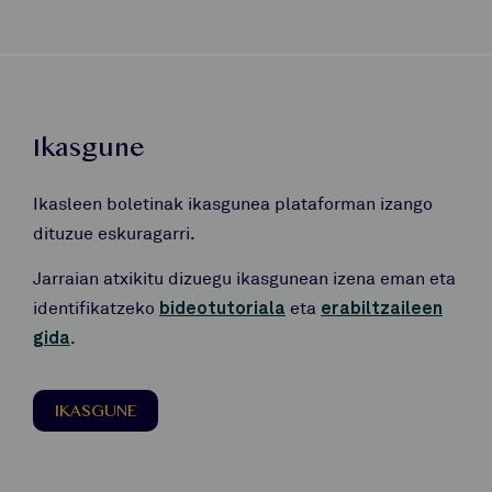
Ikasgune
Ikasleen boletinak ikasgunea plataforman izango
dituzue eskuragarri.
Jarraian atxikitu dizuegu ikasgunean izena eman eta
identifikatzeko
bideotutoriala
eta
erabiltzaileen
gida
.
IKASGUNE