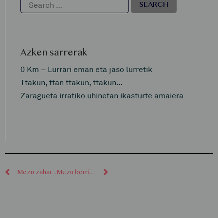
Azken sarrerak
0 Km – Lurrari eman eta jaso lurretik
Ttakun, ttan ttakun, ttakun…
Zaragueta irratiko uhinetan ikasturte amaiera
Mezu zaharragoak
Mezu berriagoak