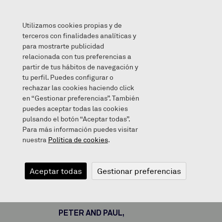
Utilizamos cookies propias y de
terceros con finalidades analíticas y
para mostrarte publicidad
relacionada con tus preferencias a
TWO LITTLE DICKY BIRDS
partir de tus hábitos de navegación y
tu perfil. Puedes configurar o
rechazar las cookies haciendo click
en “Gestionar preferencias”. También
puedes aceptar todas las cookies
2020/04/29
pulsando el botón “Aceptar todas”.
Para más información puedes visitar
nuestra
Política de cookies
.
TWO LITTLE
Aceptar todas
Gestionar preferencias
DICKY BIRDS
PETER AND PAUL,