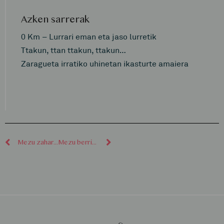
Azken sarrerak
0 Km – Lurrari eman eta jaso lurretik
Ttakun, ttan ttakun, ttakun…
Zaragueta irratiko uhinetan ikasturte amaiera
Mezu zaharragoak
Mezu berriagoak