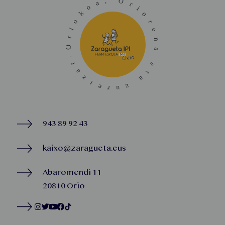
943 89 92 43
kaixo@zaragueta.eus
Abaromendi 11
20810 Orio