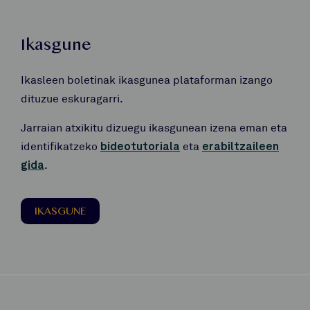
Ikasgune
Ikasleen boletinak ikasgunea plataforman izango
dituzue eskuragarri.
Jarraian atxikitu dizuegu ikasgunean izena eman eta
identifikatzeko
bideotutoriala
eta
erabiltzaileen
gida
.
IKASGUNE