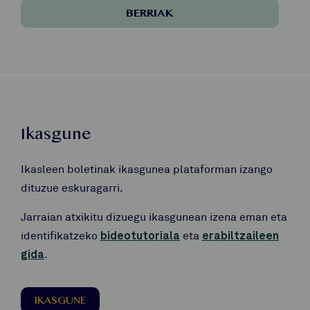
BERRIAK
Ikasgune
Ikasleen boletinak ikasgunea plataforman izango
dituzue eskuragarri.
Jarraian atxikitu dizuegu ikasgunean izena eman eta
identifikatzeko
bideotutoriala
eta
erabiltzaileen
gida
.
IKASGUNE