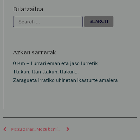
Bilatzailea
Azken sarrerak
0 Km – Lurrari eman eta jaso lurretik
Ttakun, ttan ttakun, ttakun…
Zaragueta irratiko uhinetan ikasturte amaiera
Mezu zaharragoak
Mezu berriagoak