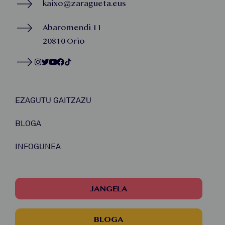
kaixo@zaragueta.eus
Abaromendi 11
20810 Orio
EZAGUTU GAITZAZU
BLOGA
INFOGUNEA
JANGELA
BLOGA