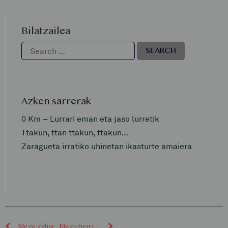
Bilatzailea
Azken sarrerak
0 Km – Lurrari eman eta jaso lurretik
Ttakun, ttan ttakun, ttakun…
Zaragueta irratiko uhinetan ikasturte amaiera
Mezu zaharragoak
Mezu berriagoak