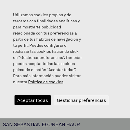
Utilizamos cookies propias y de
terceros con finalidades analíticas y
para mostrarte publicidad
relacionada con tus preferencias a
TTAN PARRAN PA TA PAN
partir de tus hábitos de navegación y
tu perfil. Puedes configurar o
rechazar las cookies haciendo click
en “Gestionar preferencias”. También
puedes aceptar todas las cookies
2017/01/24
pulsando el botón “Aceptar todas”.
Para más información puedes visitar
nuestra
Política de cookies
.
TTAN PARRAN
Aceptar todas
Gestionar preferencias
PA TA PAN
SAN SEBASTIAN EGUNEAN HAUR