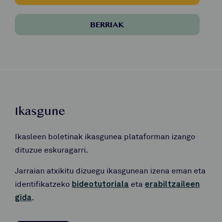
BERRIAK
Ikasgune
Ikasleen boletinak ikasgunea plataforman izango
dituzue eskuragarri.
Jarraian atxikitu dizuegu ikasgunean izena eman eta
identifikatzeko
bideotutoriala
eta
erabiltzaileen
gida
.