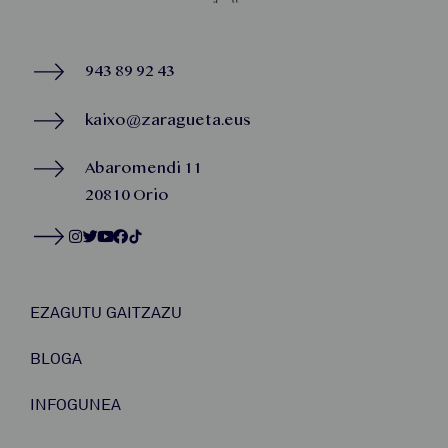
943 89 92 43
kaixo@zaragueta.eus
Abaromendi 11
20810 Orio
EZAGUTU GAITZAZU
BLOGA
INFOGUNEA