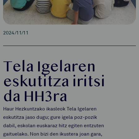
2024/11/11
Tela Igelaren
eskutitza iritsi
da HH3ra
Haur Hezkuntzako ikasleok Tela Igelaren
eskutitza jaso dugu; gure igela poz-pozik
dabil, eskolan euskaraz hitz egiten entzuten
gaituelako. Non bizi den ikustera joan gara,