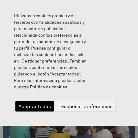
Utilizamos cookies propias y de
terceros con finalidades analíticas y
para mostrarte publicidad
relacionada con tus preferencias a
Tela Igelaren eskutitza iritsi da HH3ra
partir de tus hábitos de navegación y
tu perfil. Puedes configurar o
rechazar las cookies haciendo click
en “Gestionar preferencias”. También
puedes aceptar todas las cookies
pulsando el botón “Aceptar todas”.
Para más información puedes visitar
nuestra
Política de cookies
.
Aceptar todas
Gestionar preferencias