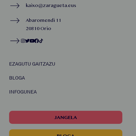
kaixo@zaragueta.eus
Abaromendi 11
20810 Orio
EZAGUTU GAITZAZU
BLOGA
INFOGUNEA
JANGELA