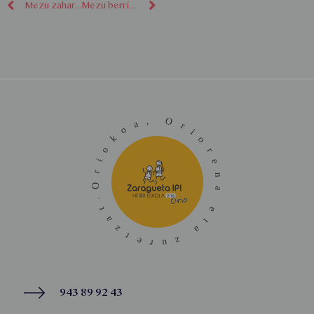
Mezu zaharragoak
Mezu berriagoak
943 89 92 43