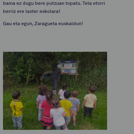
baina ez dugu bere putzuan topatu. Tela etorri
berriz ere laster eskolara!
Gau eta egun, Zaragueta euskaldun!