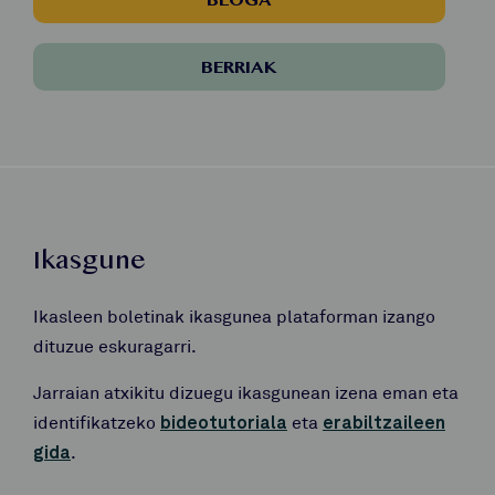
BLOGA
BERRIAK
Ikasgune
Ikasleen boletinak ikasgunea plataforman izango
dituzue eskuragarri.
Jarraian atxikitu dizuegu ikasgunean izena eman eta
identifikatzeko
bideotutoriala
eta
erabiltzaileen
gida
.