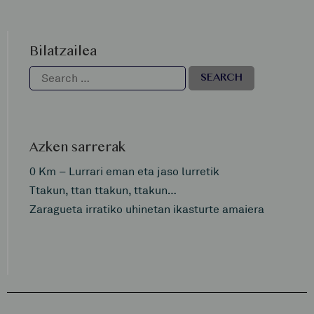
Bilatzailea
Azken sarrerak
0 Km – Lurrari eman eta jaso lurretik
Ttakun, ttan ttakun, ttakun…
Zaragueta irratiko uhinetan ikasturte amaiera