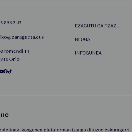
3 89 92 43
EZAGUTU GAITZAZU
aixo@zaragueta.eus
BLOGA
baromendi 11
INFOGUNEA
810 Orio
une
boletinak ikasgunea plataforman izango dituzue eskuragarri.