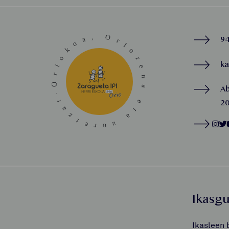
94
k
A
20
Ikasg
Ikasleen 