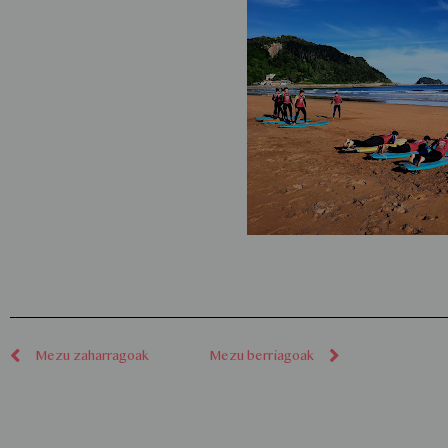
Mezu zaharragoak
Mezu berriagoak