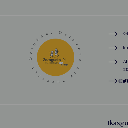
94
k
A
20
Ikasg