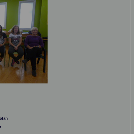
kolan
n