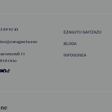
3 89 92 43
EZAGUTU GAITZAZU
aixo@zaragueta.eus
BLOGA
baromendi 11
INFOGUNEA
810 Orio
une