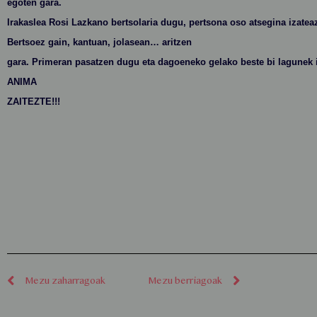
egoten gara.
Irakaslea Rosi Lazkano bertsolaria dugu, pertsona oso atsegina izatea
Bertsoez gain, kantuan, jolasean… aritzen
gara. Primeran pasatzen dugu eta dagoeneko gelako beste bi lagunek 
ANIMA
ZAITEZTE!!!
Mezu zaharragoak
Mezu berriagoak