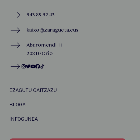
943 89 92 43
kaixo@zaragueta.eus
Abaromendi 11
20810 Orio
EZAGUTU GAITZAZU
BLOGA
INFOGUNEA