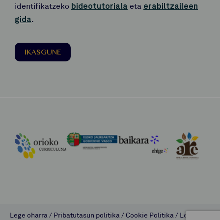
identifikatzeko
bideotutoriala
eta
erabiltzaileen
gida
.
IKASGUNE
Lege oharra
/
Pribatutasun politika
/
Cookie Politika
/
Lombok