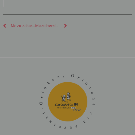
Mezu zaharragoak
Mezu berriagoak