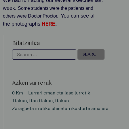
We had fun acting out several sketches last
week.
Some students were the patients and
You can see all
others were Doctor Proctor.
HERE
the photographs
.
Bilatzailea
Azken sarrerak
0 Km – Lurrari eman eta jaso lurretik
Ttakun, ttan ttakun, ttakun…
Zaragueta irratiko uhinetan ikasturte amaiera