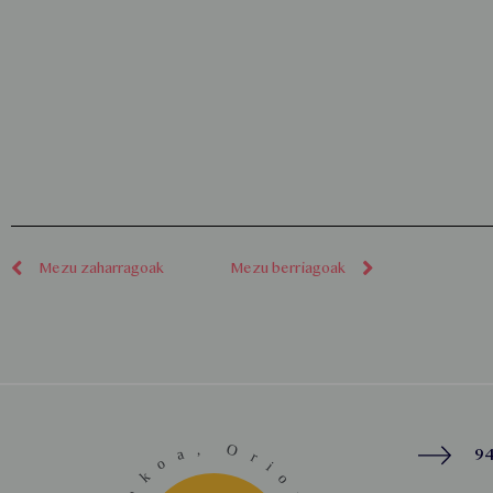
Mezu zaharragoak
Mezu berriagoak
94