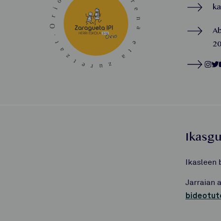
k
A
20
Ikasg
Ikasleen 
Jarraian 
bideotut