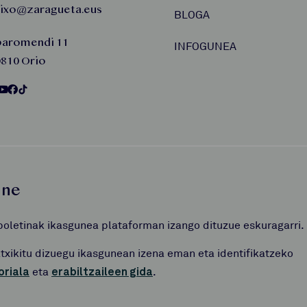
aixo@zaragueta.eus
BLOGA
baromendi 11
INFOGUNEA
810 Orio
une
boletinak ikasgunea plataforman izango dituzue eskuragarri.
atxikitu dizuegu ikasgunean izena eman eta identifikatzeko
oriala
eta
erabiltzaileen gida
.