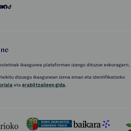
une
boletinak ikasgunea plataforman izango dituzue eskuragarri.
atxikitu dizuegu ikasgunean izena eman eta identifikatzeko
oriala
eta
erabiltzaileen gida
.