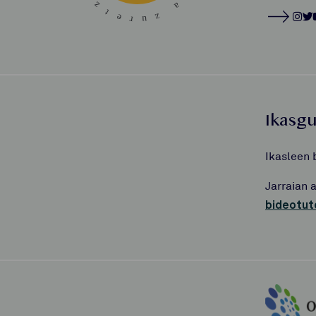
Ikasg
Ikasleen 
Jarraian 
bideotut