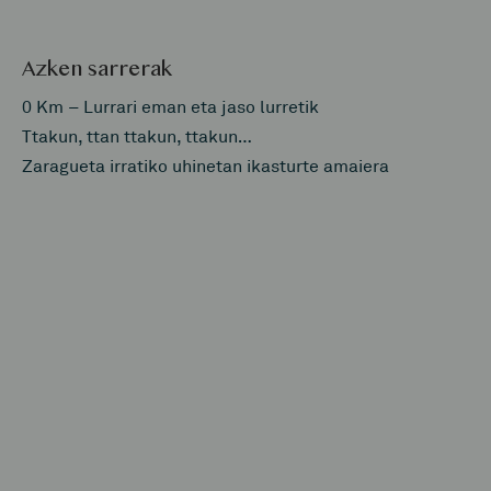
Azken sarrerak
0 Km – Lurrari eman eta jaso lurretik
Ttakun, ttan ttakun, ttakun…
Zaragueta irratiko uhinetan ikasturte amaiera