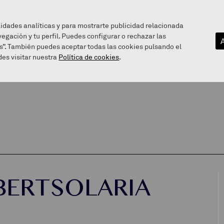
lidades analíticas y para mostrarte publicidad relacionada
vegación y tu perfil. Puedes configurar o rechazar las
EZAGUTU GAITZAZU
INFOGUNEA
BALEAREN BIDE
s”. También puedes aceptar todas las cookies pulsando el
es visitar nuestra
Política de cookies
.
BERTSOLARIA