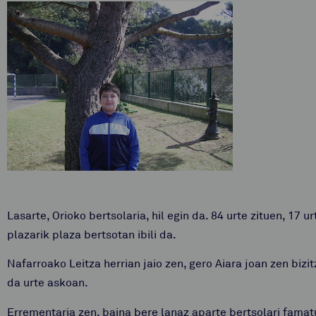
Lasarte, Orioko
bertsolaria, hil egin
da. 84 urte zituen, 17 u
plazarik plaza bertsotan ibili da.
Nafarroako Leitza herrian jaio zen, gero Aiara joan zen bizitz
da urte askoan.
Errementaria zen, baina bere lanaz aparte bertsolari famat