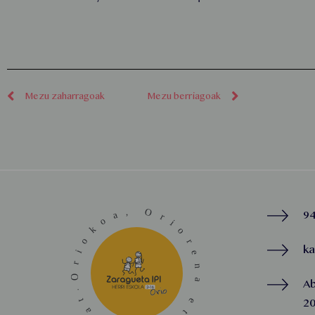
Mezu zaharragoak
Mezu berriagoak
94
k
A
20