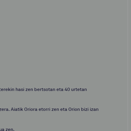
rterekin hasi zen bertsotan eta 40 urtetan
era. Aiatik Oriora etorri zen eta Orion bizi izan
ua zen.