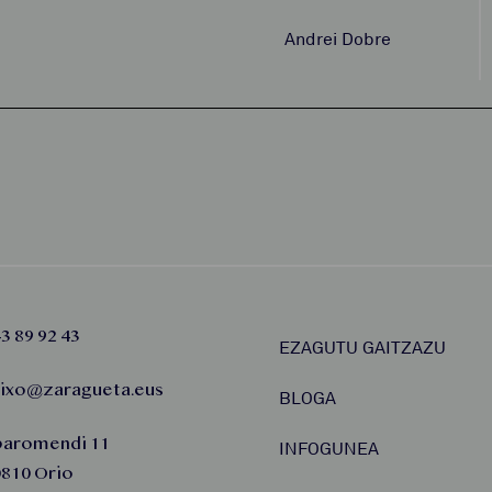
Andrei Dobre
3 89 92 43
EZAGUTU GAITZAZU
aixo@zaragueta.eus
BLOGA
baromendi 11
INFOGUNEA
810 Orio