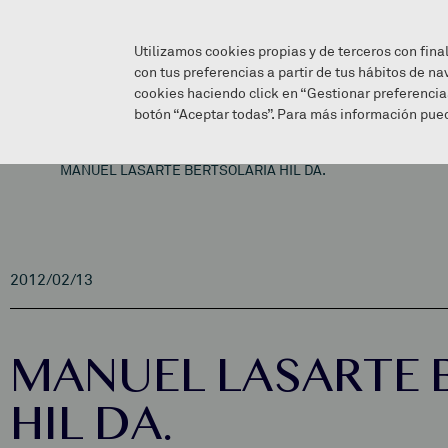
Utilizamos cookies propias y de terceros con fina
con tus preferencias a partir de tus hábitos de na
cookies haciendo click en “Gestionar preferencia
botón “Aceptar todas”. Para más información pued
MANUEL LASARTE BERTSOLARIA HIL DA.
2012/02/13
MANUEL LASARTE 
HIL DA.