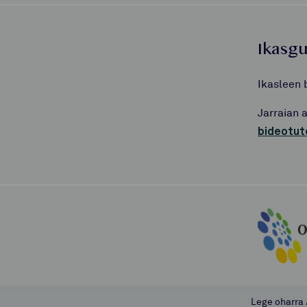
Ikasg
Ikasleen 
Jarraian 
bideotut
Lege oharra