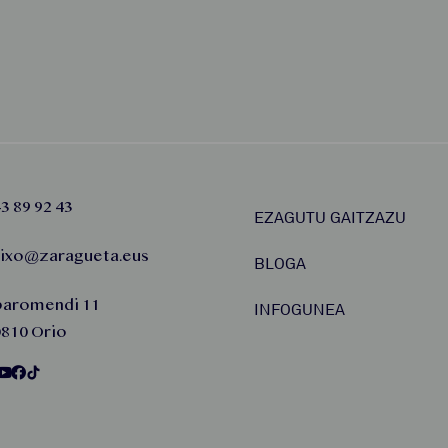
3 89 92 43
EZAGUTU GAITZAZU
aixo@zaragueta.eus
BLOGA
baromendi 11
INFOGUNEA
810 Orio