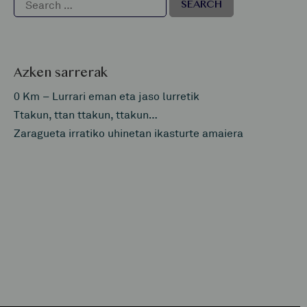
Azken sarrerak
0 Km – Lurrari eman eta jaso lurretik
Ttakun, ttan ttakun, ttakun…
Zaragueta irratiko uhinetan ikasturte amaiera