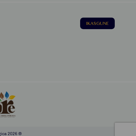
IKASGUNE
gica
2026 ®