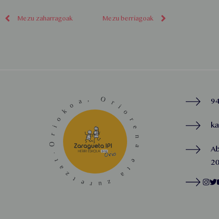
Mezu zaharragoak
Mezu berriagoak
94
k
A
20