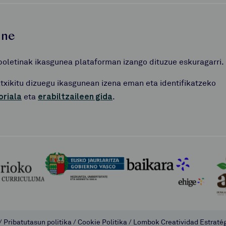
une
boletinak ikasgunea plataforman izango dituzue eskuragarri.
atxikitu dizuegu ikasgunean izena eman eta identifikatzeko
oriala
eta
erabiltzaileen gida
.
/
Pribatutasun politika
/
Cookie Politika
/
Lombok Creatividad Estraté