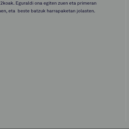
2koak. Eguraldi ona egiten zuen eta primeran
nen, eta beste batzuk harrapaketan jolasten.