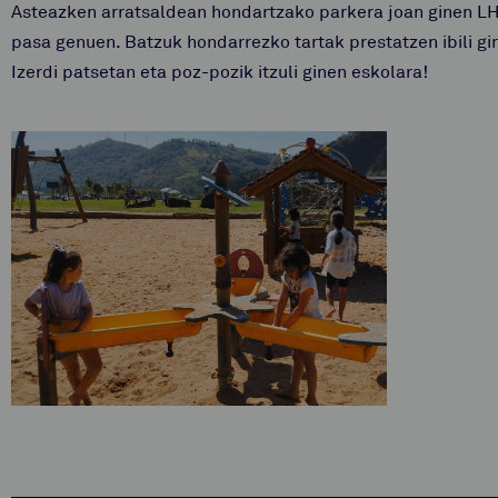
Asteazken arratsaldean hondartzako parkera joan ginen LH
pasa genuen. Batzuk hondarrezko tartak prestatzen ibili gi
Izerdi patsetan eta poz-pozik itzuli ginen eskolara!