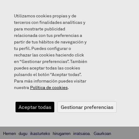
Utilizamos cookies propias y de
terceros con finalidades analíticas y
para mostrarte publicidad
relacionada con tus preferencias a
IRRATSAIO BERRIXE
partir de tus hábitos de navegación y
tu perfil. Puedes configurar o
rechazar las cookies haciendo click
en “Gestionar preferencias”. También
puedes aceptar todas las cookies
2022/11/09
pulsando el botón “Aceptar todas”.
Para más información puedes visitar
nuestra
Política de cookies
.
IRRATSAIO
Aceptar todas
Gestionar preferencias
BERRIXE
Hemen dugu ikasturteko hirugarren irratsaioa. Gaurkoan