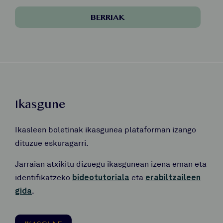
BERRIAK
Ikasgune
Ikasleen boletinak ikasgunea plataforman izango
dituzue eskuragarri.
Jarraian atxikitu dizuegu ikasgunean izena eman eta
identifikatzeko
bideotutoriala
eta
erabiltzaileen
gida
.