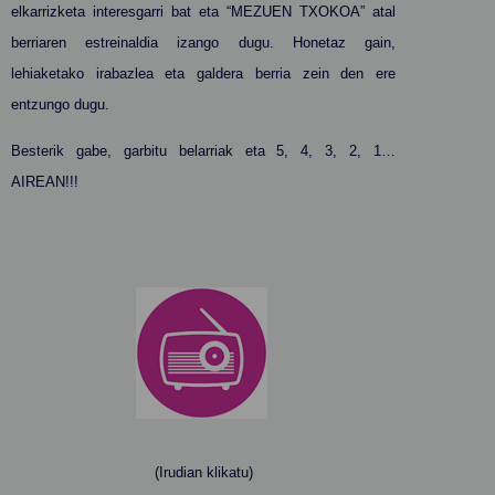
elkarrizketa interesgarri bat eta “MEZUEN TXOKOA” atal
berriaren estreinaldia izango dugu. Honetaz gain,
lehiaketako irabazlea eta galdera berria zein den ere
entzungo dugu.
Besterik gabe, garbitu belarriak eta 5, 4, 3, 2, 1…
AIREAN!!!
(Irudian klikatu)