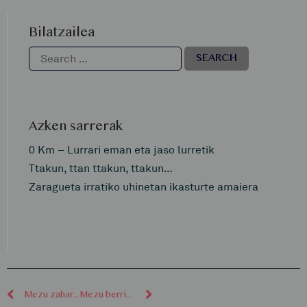
Bilatzailea
Azken sarrerak
0 Km – Lurrari eman eta jaso lurretik
Ttakun, ttan ttakun, ttakun…
Zaragueta irratiko uhinetan ikasturte amaiera
Mezu zaharragoak
Mezu berriagoak