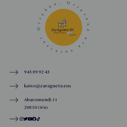
943 89 92 43
kaixo@zaragueta.eus
Abaromendi 11
20810 Orio