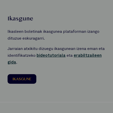
Ikasgune
Ikasleen boletinak ikasgunea plataforman izango
dituzue eskuragarri.
Jarraian atxikitu dizuegu ikasgunean izena eman eta
identifikatzeko
bideotutoriala
eta
erabiltzaileen
gida
.
IKASGUNE