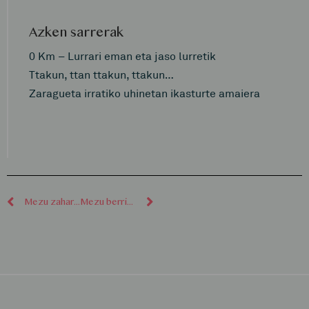
Azken sarrerak
0 Km – Lurrari eman eta jaso lurretik
Ttakun, ttan ttakun, ttakun…
Zaragueta irratiko uhinetan ikasturte amaiera
Mezu zaharragoak
Mezu berriagoak