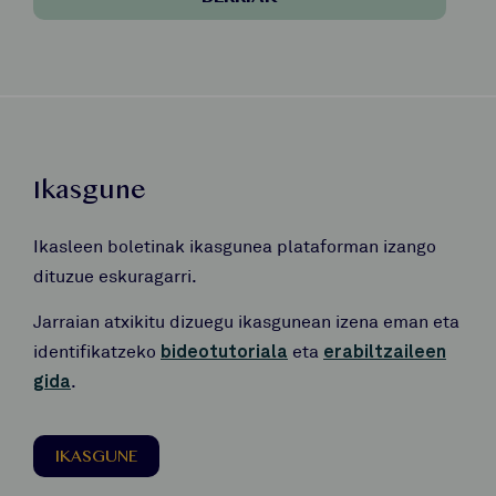
Ikasgune
Ikasleen boletinak ikasgunea plataforman izango
dituzue eskuragarri.
Jarraian atxikitu dizuegu ikasgunean izena eman eta
identifikatzeko
bideotutoriala
eta
erabiltzaileen
gida
.
IKASGUNE