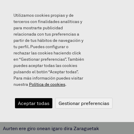
Utilizamos cookies propias y de
terceros con finalidades analíticas y
para mostrarte publicidad
relacionada con tus preferencias a
INAUTERIAK 2020
partir de tus hábitos de navegación y
tu perfil. Puedes configurar o
rechazar las cookies haciendo click
en “Gestionar preferencias”. También
puedes aceptar todas las cookies
2020/02/21
pulsando el botón “Aceptar todas”.
Para más información puedes visitar
nuestra
Política de cookies
.
INAUTERIAK
Aceptar todas
Gestionar preferencias
2020
Aurten ere giro onean igaro dira Zaraguetak