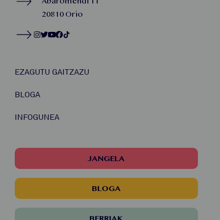
Abaromendi 11
20810 Orio
EZAGUTU GAITZAZU
BLOGA
INFOGUNEA
JANGELA
BLOGA
BERRIAK