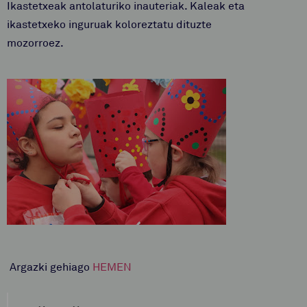
Ikastetxeak antolaturiko inauteriak. Kaleak eta
ikastetxeko inguruak koloreztatu dituzte
mozorroez.
Argazki gehiago
HEMEN