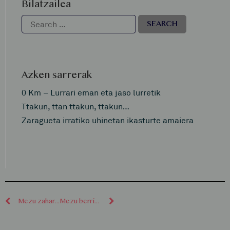
Bilatzailea
Azken sarrerak
0 Km – Lurrari eman eta jaso lurretik
Ttakun, ttan ttakun, ttakun…
Zaragueta irratiko uhinetan ikasturte amaiera
Mezu zaharragoak
Mezu berriagoak