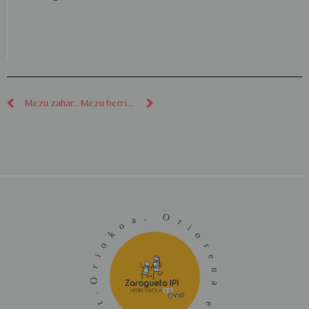
Mezu zaharragoak
Mezu berriagoak