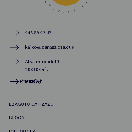
943 89 92 43
kaixo@zaragueta.eus
Abaromendi 11
20810 Orio
EZAGUTU GAITZAZU
BLOGA
INFOGUNEA