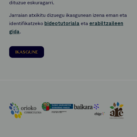
dituzue eskuragarri.
Jarraian atxikitu dizuegu ikasgunean izena eman eta
identifikatzeko
bideotutoriala
eta
erabiltzaileen
gida
.
IKASGUNE