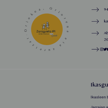
94
k
A
20
Ikasg
Ikasleen 
Jarraian 