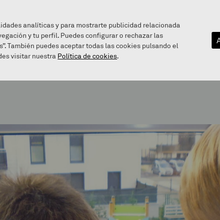
lidades analíticas y para mostrarte publicidad relacionada
vegación y tu perfil. Puedes configurar o rechazar las
EZAGUTU GAITZAZU
INFOGUNEA
BALEAREN BIDE
s”. También puedes aceptar todas las cookies pulsando el
es visitar nuestra
Política de cookies
.