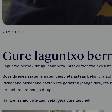
2025/10/20
Gure laguntxo berr
Laguntxo berriak ditugu haur hezkuntzako zientzia ekosist
Gose direnean jaten ematen diegu eta astean behin ura ald
Pixkanaka pixkanaka hazten eta garatzen joango dira, eta b
urmaelera eramango ditugu.
Hantxe izango dute zain
Tela Igela
gure lagunek!