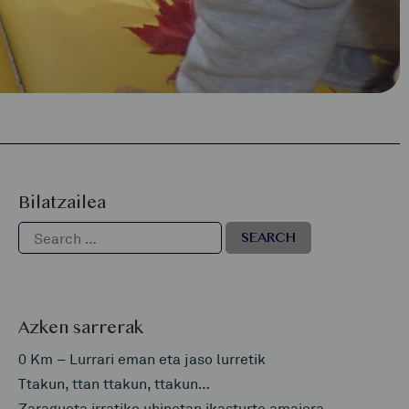
Bilatzailea
Azken sarrerak
0 Km – Lurrari eman eta jaso lurretik
Ttakun, ttan ttakun, ttakun…
Zaragueta irratiko uhinetan ikasturte amaiera