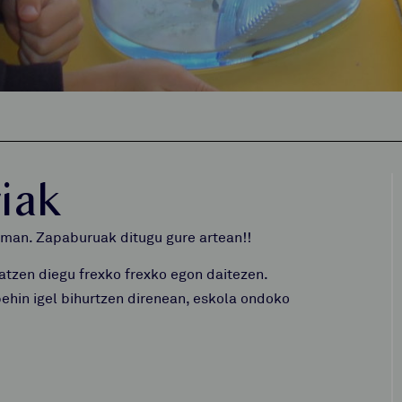
iak
eman. Zapaburuak ditugu gure artean!!
atzen diegu frexko frexko egon daitezen.
ehin igel bihurtzen direnean, eskola ondoko