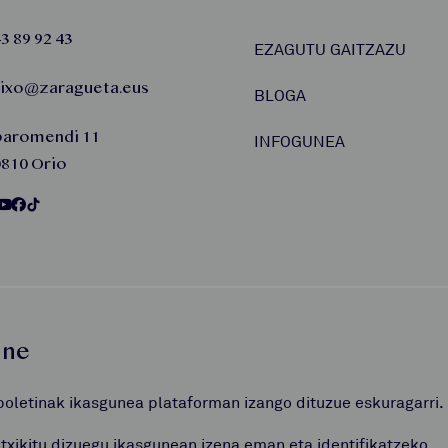
3 89 92 43
EZAGUTU GAITZAZU
aixo@zaragueta.eus
BLOGA
baromendi 11
INFOGUNEA
810 Orio
une
boletinak ikasgunea plataforman izango dituzue eskuragarri.
atxikitu dizuegu ikasgunean izena eman eta identifikatzeko