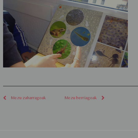
Mezu zaharragoak
Mezu berriagoak