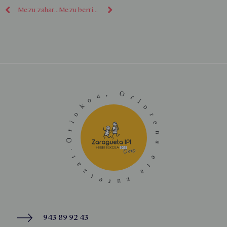
Mezu zaharragoak
Mezu berriagoak
943 89 92 43