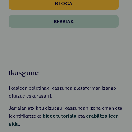
BLOGA
BERRIAK
Ikasgune
Ikasleen boletinak ikasgunea plataforman izango
dituzue eskuragarri.
Jarraian atxikitu dizuegu ikasgunean izena eman eta
identifikatzeko
bideotutoriala
eta
erabiltzaileen
gida
.