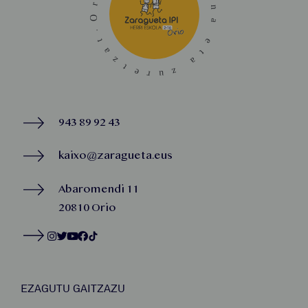
943 89 92 43
kaixo@zaragueta.eus
Abaromendi 11
20810 Orio
EZAGUTU GAITZAZU