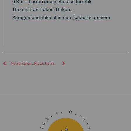
0 Km – Lurrari eman eta jaso lurretik
Ttakun, ttan ttakun, ttakun…
Zaragueta irratiko uhinetan ikasturte amaiera
Mezu zaharragoak
Mezu berriagoak