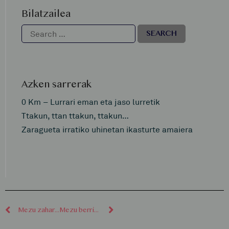
Bilatzailea
Azken sarrerak
0 Km – Lurrari eman eta jaso lurretik
Ttakun, ttan ttakun, ttakun…
Zaragueta irratiko uhinetan ikasturte amaiera
Mezu zaharragoak
Mezu berriagoak