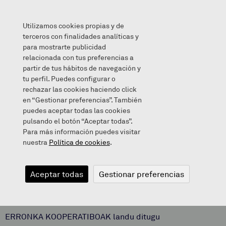
Utilizamos cookies propias y de
terceros con finalidades analíticas y
para mostrarte publicidad
relacionada con tus preferencias a
EKIN DENOK ELKARREKIN!
partir de tus hábitos de navegación y
tu perfil. Puedes configurar o
rechazar las cookies haciendo click
en “Gestionar preferencias”. También
puedes aceptar todas las cookies
2021/06/11
pulsando el botón “Aceptar todas”.
Para más información puedes visitar
nuestra
Política de cookies
.
EKIN DENOK
Aceptar todas
Gestionar preferencias
ELKARREKIN!
ERRONKA KOOPERATIBOAK landu ditugu