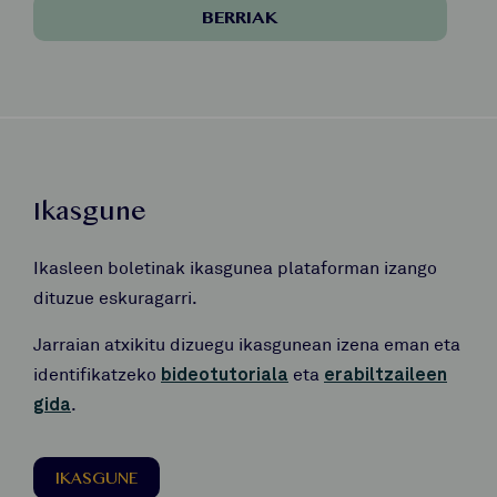
BERRIAK
Ikasgune
Ikasleen boletinak ikasgunea plataforman izango
dituzue eskuragarri.
Jarraian atxikitu dizuegu ikasgunean izena eman eta
identifikatzeko
bideotutoriala
eta
erabiltzaileen
gida
.
IKASGUNE