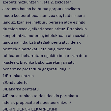
gorputz hezkuntzan 1. eta 2. zikloetan.
Jarduera hauen helburua gorputz heziketa
modu kooperatiboan lantzea da, talde izaera
landuz. Izan ere, helburu beraren alde egingo
du talde osoak, elkarlanean arituz. Erronkekin
konpetentzia motorea, intelektuala eta soziala
landu nahi da. Estrategiak pentsatu, ideiak
besteekin partekatu eta mugimendua
taldearen beharretara egokitu behar izan dute
ikasleek. Erronka bakoitzarekin jarraitu
beharreko prozedura gogoratu dugu:
1)Erronka entzun
2)Ondo ulertu
3)Bakarka pentsatu
4)Pentsatutakoa taldekideekin partekatu
(ideiak proposatu eta besteei entzun)
5)EKIN!DENOK ELKARREKIN!