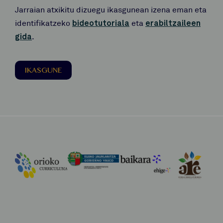
Jarraian atxikitu dizuegu ikasgunean izena eman eta
identifikatzeko
bideotutoriala
eta
erabiltzaileen
gida
.
IKASGUNE