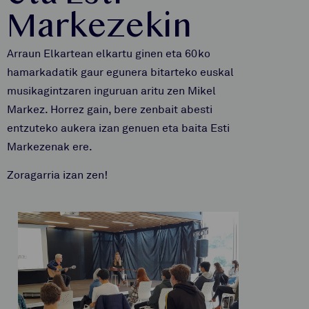
Markezekin
Arraun Elkartean elkartu ginen eta 60ko
hamarkadatik gaur egunera bitarteko euskal
musikagintzaren inguruan aritu zen Mikel
Markez. Horrez gain, bere zenbait abesti
entzuteko aukera izan genuen eta baita Esti
Markezenak ere.
Zoragarria izan zen!