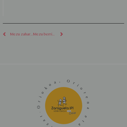
Mezu zaharragoak
Mezu berriagoak