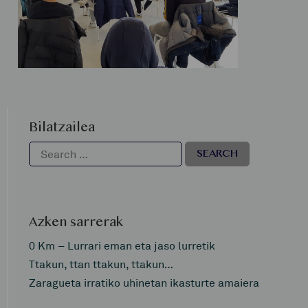
Bilatzailea
Azken sarrerak
0 Km – Lurrari eman eta jaso lurretik
Ttakun, ttan ttakun, ttakun…
Zaragueta irratiko uhinetan ikasturte amaiera