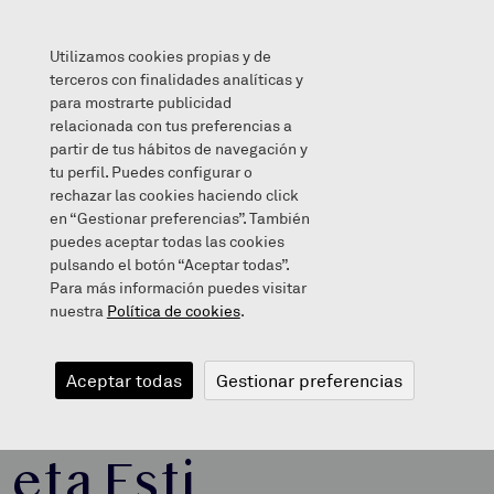
Utilizamos cookies propias y de
terceros con finalidades analíticas y
para mostrarte publicidad
relacionada con tus preferencias a
DBH 3 eta 4ko ikasleak Mikel eta Esti Markezekin
partir de tus hábitos de navegación y
tu perfil. Puedes configurar o
rechazar las cookies haciendo click
en “Gestionar preferencias”. También
puedes aceptar todas las cookies
2021/04/30
pulsando el botón “Aceptar todas”.
Para más información puedes visitar
nuestra
Política de cookies
.
DBH 3 eta 4ko
Aceptar todas
Gestionar preferencias
ikasleak Mikel
eta Esti