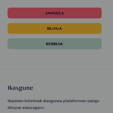
JANGELA
BLOGA
BERRIAK
Ikasgune
Ikasleen boletinak ikasgunea plataforman izango
dituzue eskuragarri.