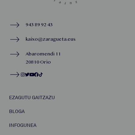
943 89 92 43
kaixo@zaragueta.eus
Abaromendi 11
20810 Orio
EZAGUTU GAITZAZU
BLOGA
INFOGUNEA