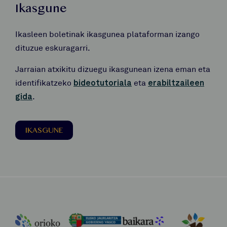
Ikasgune
Ikasleen boletinak ikasgunea plataforman izango
dituzue eskuragarri.
Jarraian atxikitu dizuegu ikasgunean izena eman eta
identifikatzeko
bideotutoriala
eta
erabiltzaileen
gida
.
IKASGUNE