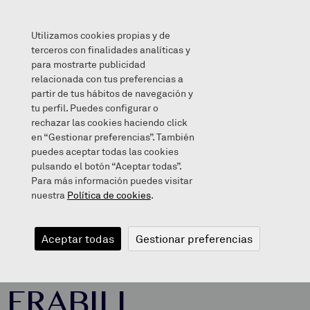
Utilizamos cookies propias y de
terceros con finalidades analíticas y
para mostrarte publicidad
relacionada con tus preferencias a
DAKIZU QUE DAKIZUKE ERABILI DEZAKEZU?
partir de tus hábitos de navegación y
tu perfil. Puedes configurar o
rechazar las cookies haciendo click
en “Gestionar preferencias”. También
puedes aceptar todas las cookies
2021/06/04
pulsando el botón “Aceptar todas”.
Para más información puedes visitar
nuestra
Política de cookies
.
DAKIZU QUE
Aceptar todas
Gestionar preferencias
DAKIZUKE
ERABILI