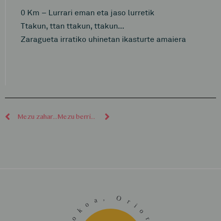
0 Km – Lurrari eman eta jaso lurretik
Ttakun, ttan ttakun, ttakun…
Zaragueta irratiko uhinetan ikasturte amaiera
Mezu zaharragoak
Mezu berriagoak