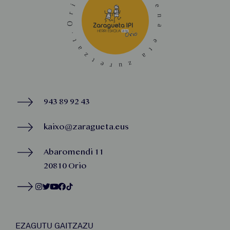
943 89 92 43
kaixo@zaragueta.eus
Abaromendi 11
20810 Orio
EZAGUTU GAITZAZU