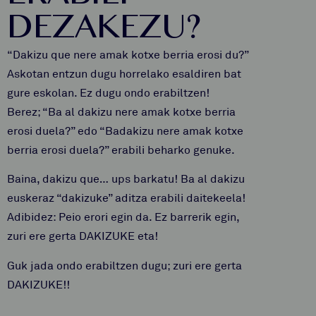
DEZAKEZU?
“Dakizu que nere amak kotxe berria erosi du?”
Askotan entzun dugu horrelako esaldiren bat
gure eskolan. Ez dugu ondo erabiltzen!
Berez; “Ba al dakizu nere amak kotxe berria
erosi duela?” edo “Badakizu nere amak kotxe
berria erosi duela?” erabili beharko genuke.
Baina, dakizu que… ups barkatu! Ba al dakizu
euskeraz “dakizuke” aditza erabili daitekeela!
Adibidez: Peio erori egin da. Ez barrerik egin,
zuri ere gerta DAKIZUKE eta!
Guk jada ondo erabiltzen dugu; zuri ere gerta
DAKIZUKE!!