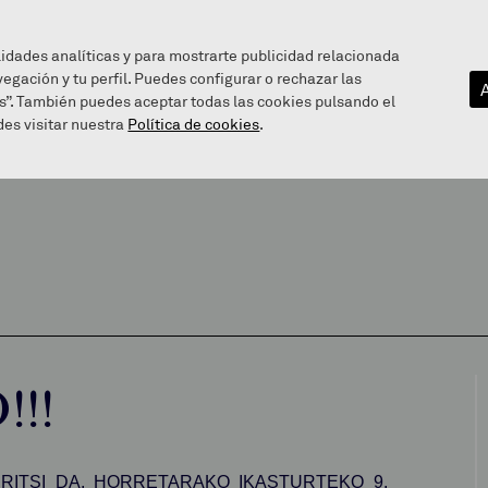
lidades analíticas y para mostrarte publicidad relacionada
vegación y tu perfil. Puedes configurar o rechazar las
EZAGUTU GAITZAZU
INFOGUNEA
BALEAREN BIDE
s”. También puedes aceptar todas las cookies pulsando el
es visitar nuestra
Política de cookies
.
!!
RITSI DA. HORRETARAKO IKASTURTEKO 9.