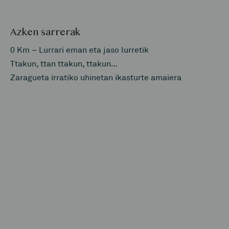
Azken sarrerak
0 Km – Lurrari eman eta jaso lurretik
Ttakun, ttan ttakun, ttakun…
Zaragueta irratiko uhinetan ikasturte amaiera