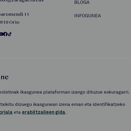
aixo@zaragueta.eus
BLOGA
baromendi 11
INFOGUNEA
810 Orio
une
boletinak ikasgunea plataforman izango dituzue eskuragarri.
atxikitu dizuegu ikasgunean izena eman eta identifikatzeko
oriala
eta
erabiltzaileen gida
.