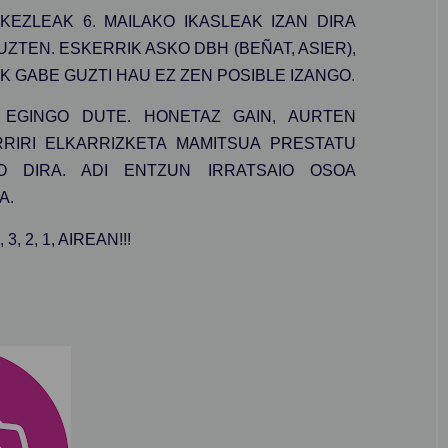
EZLEAK 6. MAILAKO IKASLEAK IZAN DIRA
ZTEN. ESKERRIK ASKO DBH (BEÑAT, ASIER),
RIK GABE GUZTI HAU EZ ZEN POSIBLE IZANGO.
 EGINGO DUTE. HONETAZ GAIN, AURTEN
RIRI ELKARRIZKETA MAMITSUA PRESTATU
 DIRA. ADI ENTZUN IRRATSAIO OSOA
A.
2, 1, AIREAN!!!