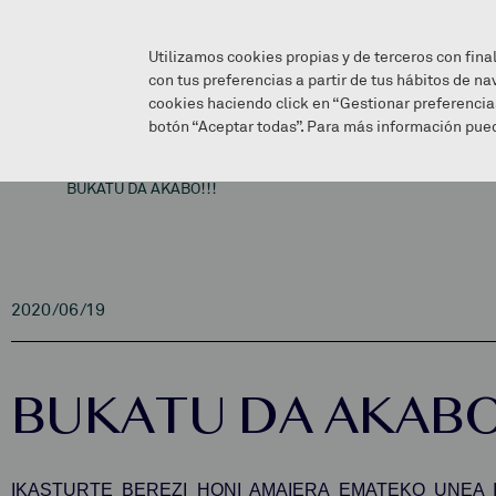
Utilizamos cookies propias y de terceros con fina
con tus preferencias a partir de tus hábitos de na
cookies haciendo click en “Gestionar preferencia
botón “Aceptar todas”. Para más información pued
BUKATU DA AKABO!!!
2020/06/19
BUKATU DA AKABO!
IKASTURTE BEREZI HONI AMAIERA EMATEKO UNEA I