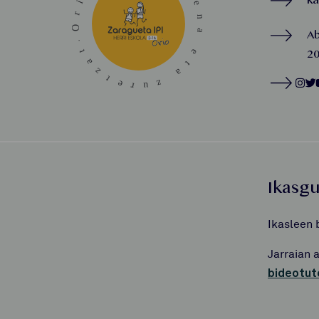
k
A
20
Ikasg
Ikasleen 
Jarraian 
bideotut