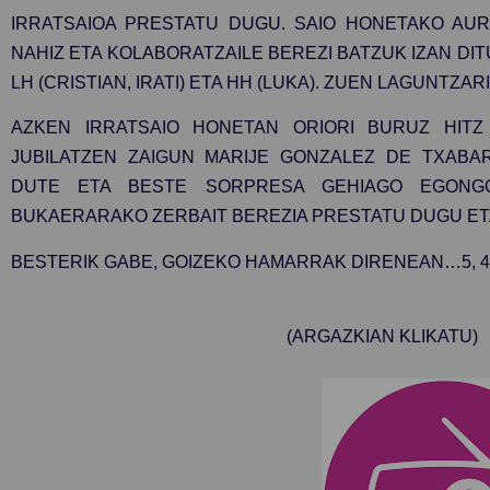
IRRATSAIOA PRESTATU DUGU. SAIO HONETAKO AURK
NAHIZ ETA KOLABORATZAILE BEREZI BATZUK IZAN DITU
LH (CRISTIAN, IRATI) ETA HH (LUKA). ZUEN LAGUNTZA
AZKEN IRRATSAIO HONETAN ORIORI BURUZ HITZ
JUBILATZEN ZAIGUN MARIJE GONZALEZ DE TXABAR
DUTE ETA BESTE SORPRESA GEHIAGO EGONGO
BUKAERARAKO ZERBAIT BEREZIA PRESTATU DUGU ET
BESTERIK GABE, GOIZEKO HAMARRAK DIRENEAN…5, 4, 3, 
(ARGAZKIAN KLIKATU)