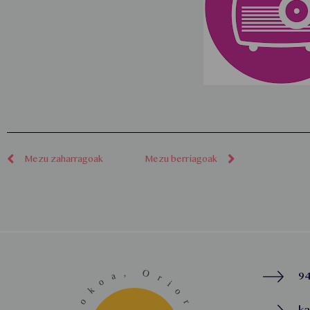
Mezu zaharragoak
Mezu berriagoak
94