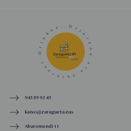
943 89 92 43
kaixo@zaragueta.eus
Abaromendi 11