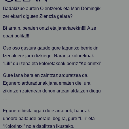
Badakizue aurten Olentzerok eta Mari Domingik
zer ekarri diguten Zientzia gelara?
Bi arrain, beraien ontzi eta janariarekin!!!! A ze
opari polita!!!
Oso oso gustura gaude gure laguntxo berriekin.
Izenak ere jarri dizkiegu. Naranja kolorekoak
“Lili” du izena eta koloretakoak berriz “Kolorintxi”.
Gure lana beraien zaintzaz arduratzea da.
Egunero arduradunak jana ematen die, ura
zikintzen zaienean denon artean aldatzen diegu
…
Egunero bisita ugari dute arrainek, haurrak
uneoro baitaude beraiei begira, gure “Lili” eta
“Kolorintxi” nola dabiltzan ikusteko.