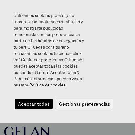
Utilizamos cookies propias y de
terceros con finalidades analíticas y
para mostrarte publicidad
relacionada con tus preferencias a
BI LAGUNTXO BERRI DITUGU GELAN
partir de tus hábitos de navegación y
tu perfil. Puedes configurar o
rechazar las cookies haciendo click
en “Gestionar preferencias”. También
puedes aceptar todas las cookies
2023/01/12
pulsando el botón “Aceptar todas”.
Para más información puedes visitar
nuestra
Política de cookies
.
BI LAGUNTXO
Aceptar todas
Gestionar preferencias
BERRI DITUGU
GELAN