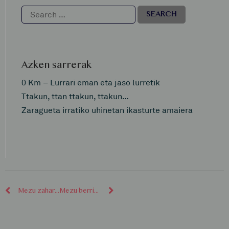
Azken sarrerak
0 Km – Lurrari eman eta jaso lurretik
Ttakun, ttan ttakun, ttakun…
Zaragueta irratiko uhinetan ikasturte amaiera
Mezu zaharragoak
Mezu berriagoak