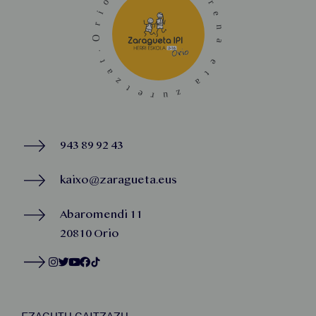
943 89 92 43
kaixo@zaragueta.eus
Abaromendi 11
20810 Orio
EZAGUTU GAITZAZU