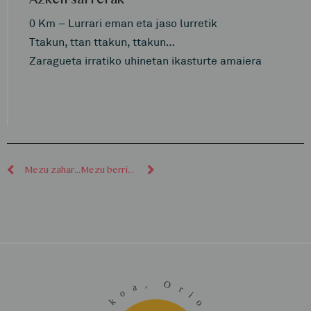
0 Km – Lurrari eman eta jaso lurretik
Ttakun, ttan ttakun, ttakun…
Zaragueta irratiko uhinetan ikasturte amaiera
Mezu zaharragoak
Mezu berriagoak