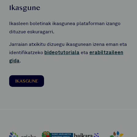
Ikasgune
Ikasleen boletinak ikasgunea plataforman izango
dituzue eskuragarri.
Jarraian atxikitu dizuegu ikasgunean izena eman eta
identifikatzeko
bideotutoriala
eta
erabiltzaileen
gida
.
IKASGUNE