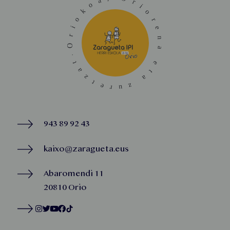
943 89 92 43
kaixo@zaragueta.eus
Abaromendi 11
20810 Orio