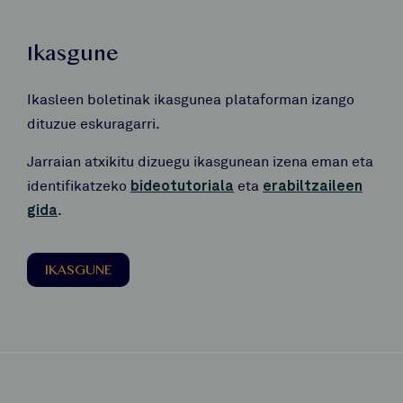
Ikasgune
Ikasleen boletinak ikasgunea plataforman izango
dituzue eskuragarri.
Jarraian atxikitu dizuegu ikasgunean izena eman eta
identifikatzeko
bideotutoriala
eta
erabiltzaileen
gida
.
IKASGUNE