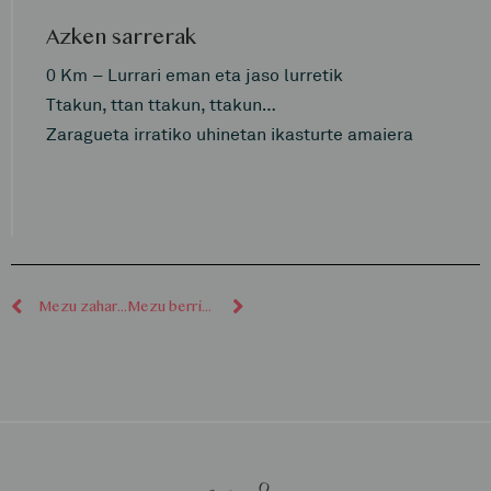
Azken sarrerak
0 Km – Lurrari eman eta jaso lurretik
Ttakun, ttan ttakun, ttakun…
Zaragueta irratiko uhinetan ikasturte amaiera
Mezu zaharragoak
Mezu berriagoak