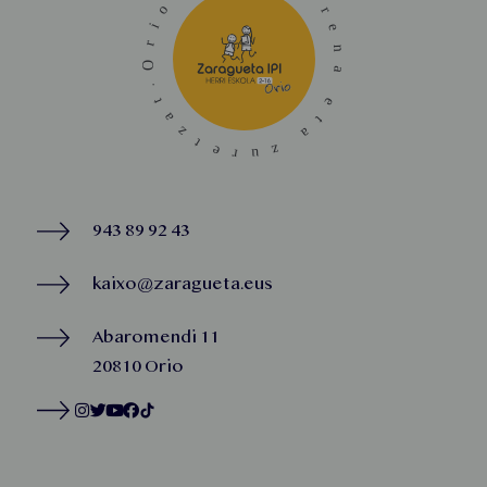
943 89 92 43
kaixo@zaragueta.eus
Abaromendi 11
20810 Orio