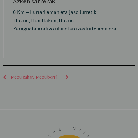
Azken sarrerak
0 Km – Lurrari eman eta jaso lurretik
Ttakun, ttan ttakun, ttakun…
Zaragueta irratiko uhinetan ikasturte amaiera
Mezu zaharragoak
Mezu berriagoak