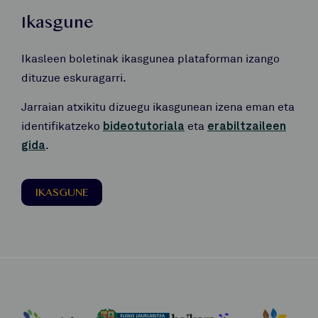
Ikasgune
Ikasleen boletinak ikasgunea plataforman izango
dituzue eskuragarri.
Jarraian atxikitu dizuegu ikasgunean izena eman eta
identifikatzeko
bideotutoriala
eta
erabiltzaileen
gida
.
IKASGUNE