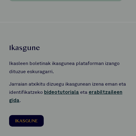
Ikasgune
Ikasleen boletinak ikasgunea plataforman izango
dituzue eskuragarri.
Jarraian atxikitu dizuegu ikasgunean izena eman eta
identifikatzeko
bideotutoriala
eta
erabiltzaileen
gida
.
IKASGUNE