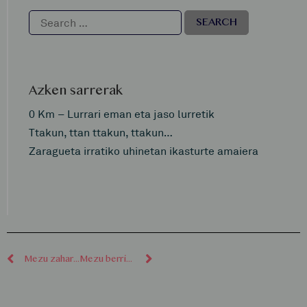
Azken sarrerak
0 Km – Lurrari eman eta jaso lurretik
Ttakun, ttan ttakun, ttakun…
Zaragueta irratiko uhinetan ikasturte amaiera
Mezu zaharragoak
Mezu berriagoak