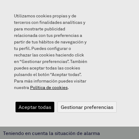
Utilizamos cookies propias y de
terceros con finalidades analíticas y
para mostrarte publicidad
relacionada con tus preferencias a
VUELTA A LAS AULAS?
partir de tus hábitos de navegación y
tu perfil. Puedes configurar o
rechazar las cookies haciendo click
en “Gestionar preferencias”. También
puedes aceptar todas las cookies
2020/05/21
pulsando el botón “Aceptar todas”.
Para más información puedes visitar
nuestra
Política de cookies
.
VUELTA A LAS
Aceptar todas
Gestionar preferencias
AULAS?
Teniendo en cuenta la situación de alarma