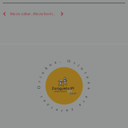
Mezu zaharragoak
Mezu berriagoak