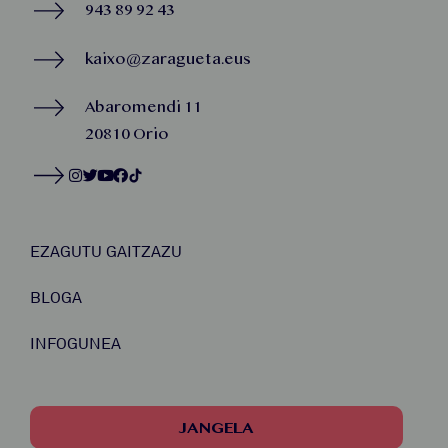
943 89 92 43
kaixo@zaragueta.eus
Abaromendi 11
20810 Orio
EZAGUTU GAITZAZU
BLOGA
INFOGUNEA
JANGELA