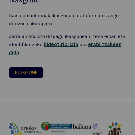
Ikasgune
Ikasleen boletinak ikasgunea plataforman izango
dituzue eskuragarri.
Jarraian atxikitu dizuegu ikasgunean izena eman eta
identifikatzeko
bideotutoriala
eta
erabiltzaileen
gida
.
IKASGUNE