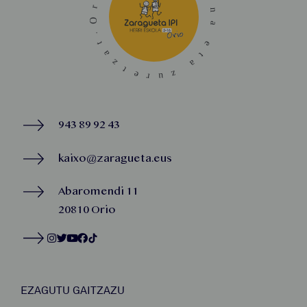
943 89 92 43
kaixo@zaragueta.eus
Abaromendi 11
20810 Orio
EZAGUTU GAITZAZU