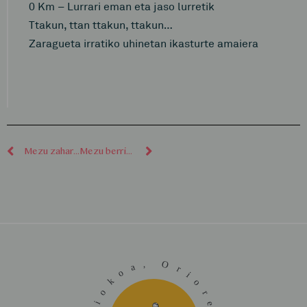
0 Km – Lurrari eman eta jaso lurretik
Ttakun, ttan ttakun, ttakun…
Zaragueta irratiko uhinetan ikasturte amaiera
Mezu zaharragoak
Mezu berriagoak