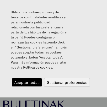
Utilizamos cookies propias y de
terceros con finalidades analíticas y
para mostrarte publicidad
relacionada con tus preferencias a
LEHEN HEZKUNTZAKO BULETINAK
partir de tus hábitos de navegación y
tu perfil. Puedes configurar o
rechazar las cookies haciendo click
en “Gestionar preferencias”. También
puedes aceptar todas las cookies
2020/04/03
pulsando el botón “Aceptar todas”.
Para más información puedes visitar
nuestra
Política de cookies
.
LEHEN
Aceptar todas
Gestionar preferencias
HEZKUNTZAKO
BULETINAK