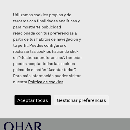
Utilizamos cookies propias y de
terceros con finalidades analíticas y
para mostrarte publicidad
relacionada con tus preferencias a
IRAILERAKO HAINBAT OHAR
partir de tus hábitos de navegación y
tu perfil. Puedes configurar o
rechazar las cookies haciendo click
en “Gestionar preferencias”. También
puedes aceptar todas las cookies
2021/07/14
pulsando el botón “Aceptar todas”.
Para más información puedes visitar
nuestra
Política de cookies
.
IRAILERAKO
Aceptar todas
Gestionar preferencias
HAINBAT
OHAR