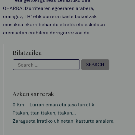
eta geltoki guneak zehaztuko dira
OHARRA: Izurritearen egoeraren arabera,
oraingoz, LH1etik aurrera ikasle bakoitzak
musukoa ekarri behar du etxetik eta eskolako
eremuetan erabilera derrigorrezkoa da.
Bilatzailea
Azken sarrerak
0 Km – Lurrari eman eta jaso lurretik
Ttakun, ttan ttakun, ttakun…
Zaragueta irratiko uhinetan ikasturte amaiera