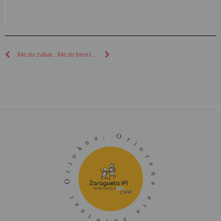
Mezu zaharragoak
Mezu berriagoak