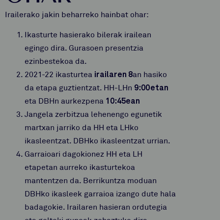
Irailerako jakin beharreko hainbat ohar:
Ikasturte hasierako bilerak irailean
egingo dira. Gurasoen presentzia
ezinbestekoa da.
2021-22 ikasturtea
irailaren 8
an hasiko
da etapa guztientzat. HH-LHn
9:00etan
eta DBHn aurkezpena
10:45ean
Jangela zerbitzua lehenengo egunetik
martxan jarriko da HH eta LHko
ikasleentzat. DBHko ikasleentzat urrian.
Garraioari dagokionez HH eta LH
etapetan aurreko ikasturtekoa
mantentzen da. Berrikuntza moduan
DBHko ikasleek garraioa izango dute hala
badagokie. Irailaren hasieran ordutegia