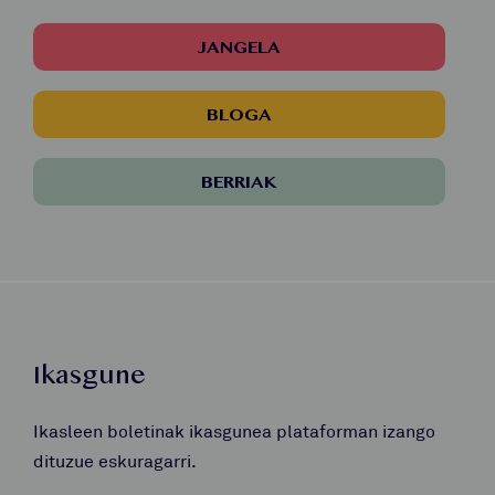
JANGELA
BLOGA
BERRIAK
Ikasgune
Ikasleen boletinak ikasgunea plataforman izango
dituzue eskuragarri.