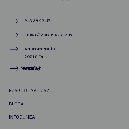
943 89 92 43
kaixo@zaragueta.eus
Abaromendi 11
20810 Orio
EZAGUTU GAITZAZU
BLOGA
INFOGUNEA