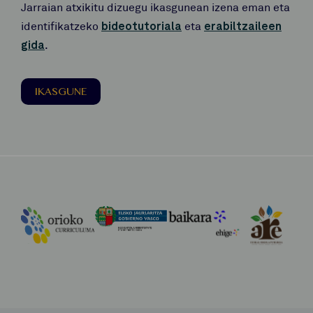
Jarraian atxikitu dizuegu ikasgunean izena eman eta
identifikatzeko
bideotutoriala
eta
erabiltzaileen
gida
.
IKASGUNE