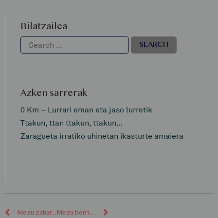
Bilatzailea
Azken sarrerak
0 Km – Lurrari eman eta jaso lurretik
Ttakun, ttan ttakun, ttakun…
Zaragueta irratiko uhinetan ikasturte amaiera
Mezu zaharragoak
Mezu berriagoak