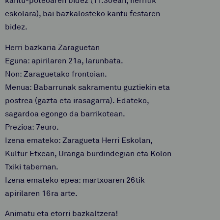
kantu-poteoaren bidez (11:30ean, herritik
eskolara), bai bazkalosteko kantu festaren
bidez.
Herri bazkaria Zaraguetan
Eguna: apirilaren 21a, larunbata.
Non: Zaraguetako frontoian.
Menua: Babarrunak sakramentu guztiekin eta
postrea (gazta eta irasagarra). Edateko,
sagardoa egongo da barrikotean.
Prezioa: 7euro.
Izena emateko: Zaragueta Herri Eskolan,
Kultur Etxean, Uranga burdindegian eta Kolon
Txiki tabernan.
Izena emateko epea: martxoaren 26tik
apirilaren 16ra arte.
Animatu eta etorri bazkaltzera!