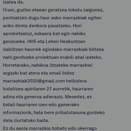
izatea da.
Orain, guztioi etxean geratzea tokatu zaigunez,
pentsatzen dugu haur asko marrazkiak egiten
ariko direla denbora pasatzeko. Hori
aprobetxatuz, eskaera bat egin nahiko
genizueke. HH5 eta Lehen Hezkuntzan
dabiltzan haurrek egindako marrazkiak biltzea
nahi genituzke proiektuan erabili ahal izateko.
Horretarako, nahikoa litzateke marrazkiei
argazki bat atera eta email bidez
marrazkiak2020@gmail.com helbidera
bidaltzea apirilaren 27 aurretik, haurraren
adina eta generoa adieraziz. Mesedez, ez
bidali haurraren izen edo gainerako
informaziorik, hala bere pribatutasuna gordeko
dela ziurtatuko baita.
Ez du axola marrazkia hobeto edo okerrago