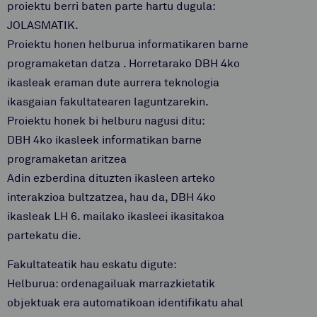
proiektu berri baten parte hartu dugula:
JOLASMATIK.
Proiektu honen helburua informatikaren barne
programaketan datza . Horretarako DBH 4ko
ikasleak eraman dute aurrera teknologia
ikasgaian fakultatearen laguntzarekin.
Proiektu honek bi helburu nagusi ditu:
DBH 4ko ikasleek informatikan barne
programaketan aritzea
Adin ezberdina dituzten ikasleen arteko
interakzioa bultzatzea, hau da, DBH 4ko
ikasleak LH 6. mailako ikasleei ikasitakoa
partekatu die.
Fakultateatik hau eskatu digute:
Helburua: ordenagailuak marrazkietatik
objektuak era automatikoan identifikatu ahal