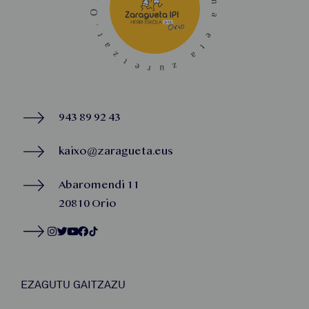
943 89 92 43
kaixo@zaragueta.eus
Abaromendi 11
20810 Orio
EZAGUTU GAITZAZU