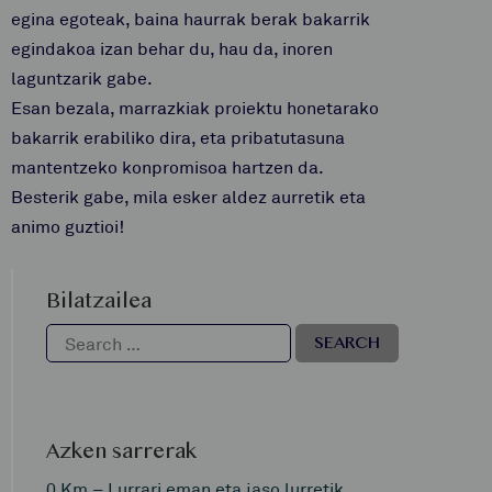
egina egoteak, baina haurrak berak bakarrik
egindakoa izan behar du, hau da, inoren
laguntzarik gabe.
Esan bezala, marrazkiak proiektu honetarako
bakarrik erabiliko dira, eta pribatutasuna
mantentzeko konpromisoa hartzen da.
Besterik gabe, mila esker aldez aurretik eta
animo guztioi!
Bilatzailea
Azken sarrerak
0 Km – Lurrari eman eta jaso lurretik