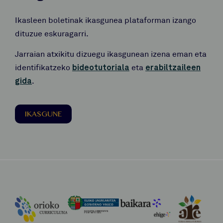
Ikasleen boletinak ikasgunea plataforman izango
dituzue eskuragarri.
Jarraian atxikitu dizuegu ikasgunean izena eman eta
identifikatzeko
bideotutoriala
eta
erabiltzaileen
gida
.
IKASGUNE