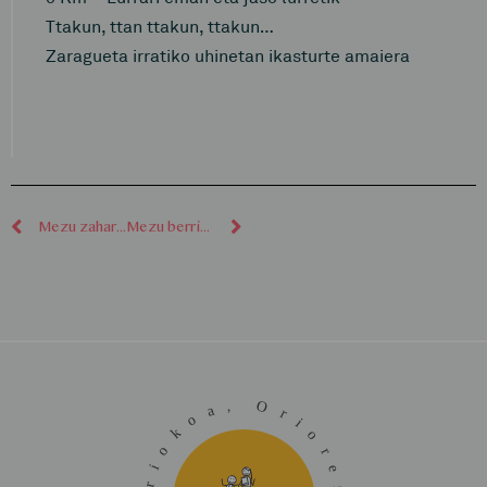
Ttakun, ttan ttakun, ttakun…
Zaragueta irratiko uhinetan ikasturte amaiera
Mezu zaharragoak
Mezu berriagoak