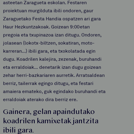
asteetan Zaragueta eskolan. Festaren
proiektuan murgilduta ibili ondoren, gaur
Zaraguetako Festa Handia ospatzen ari gara
Haur Hezkuntzakoak. Goizean 9:00etan
pregoia eta txupinazoa izan ditugu. Ondoren,
jolasean (lokotx-biltzen, sokatiran, moto-
karreran…) ibili gara, eta txokolatada egin
dugu. Koadrilen kalejira, zezenak, buruhandi
eta erraldoiak… denetarik izan dugu goizean
zehar herri-bazkariaren aurretik. Arratsaldean
berriz, tailerrak egingo ditugu, eta festari
amaiera emateko, guk egindako buruhandi eta
erraldoiak aterako dira berriz ere.
Gainera, gelan apaindutako
koadrilen kamixetak jantzita
ibili gara.