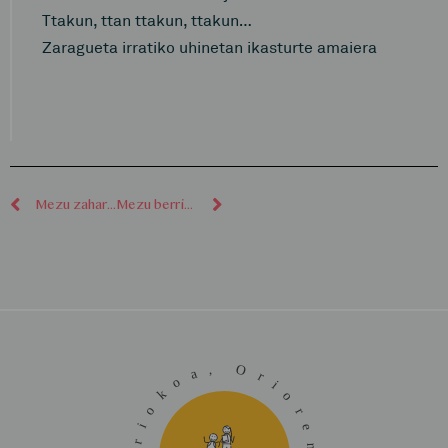
Ttakun, ttan ttakun, ttakun…
Zaragueta irratiko uhinetan ikasturte amaiera
Mezu zaharragoak
Mezu berriagoak