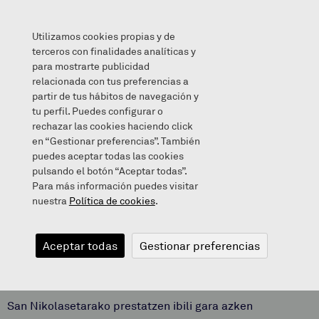
Utilizamos cookies propias y de
terceros con finalidades analíticas y
para mostrarte publicidad
relacionada con tus preferencias a
ZARAGUETAKO FESTA HANDIA
partir de tus hábitos de navegación y
tu perfil. Puedes configurar o
rechazar las cookies haciendo click
en “Gestionar preferencias”. También
puedes aceptar todas las cookies
2016/11/17
pulsando el botón “Aceptar todas”.
Para más información puedes visitar
nuestra
Política de cookies
.
ZARAGUETAKO
Aceptar todas
Gestionar preferencias
FESTA HANDIA
San Nikolasetarako prestatzen ibili gara azken