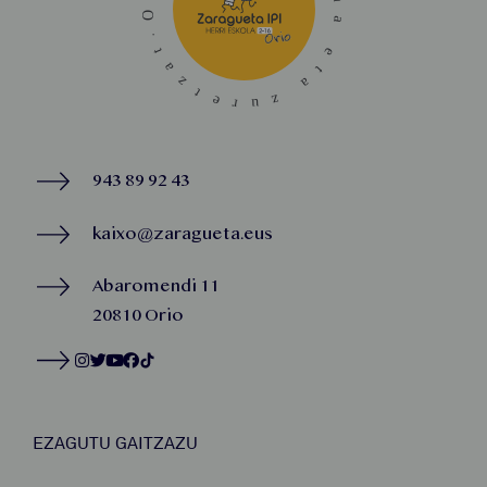
943 89 92 43
kaixo@zaragueta.eus
Abaromendi 11
20810 Orio
EZAGUTU GAITZAZU