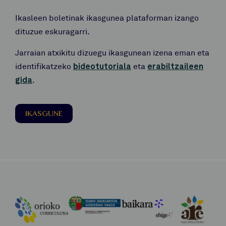
Ikasleen boletinak ikasgunea plataforman izango
dituzue eskuragarri.
Jarraian atxikitu dizuegu ikasgunean izena eman eta
identifikatzeko
bideotutoriala
eta
erabiltzaileen
gida
.
IKASGUNE