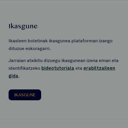
Ikasgune
Ikasleen boletinak ikasgunea plataforman izango
dituzue eskuragarri.
Jarraian atxikitu dizuegu ikasgunean izena eman eta
identifikatzeko
bideotutoriala
eta
erabiltzaileen
gida
.
IKASGUNE