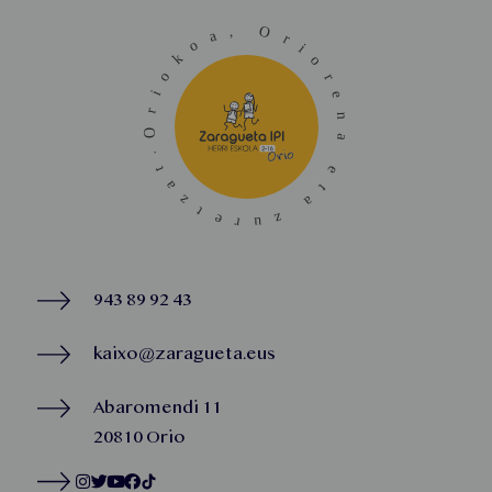
943 89 92 43
kaixo@zaragueta.eus
Abaromendi 11
20810 Orio