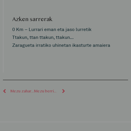
Azken sarrerak
0 Km – Lurrari eman eta jaso lurretik
Ttakun, ttan ttakun, ttakun…
Zaragueta irratiko uhinetan ikasturte amaiera
Mezu zaharragoak
Mezu berriagoak